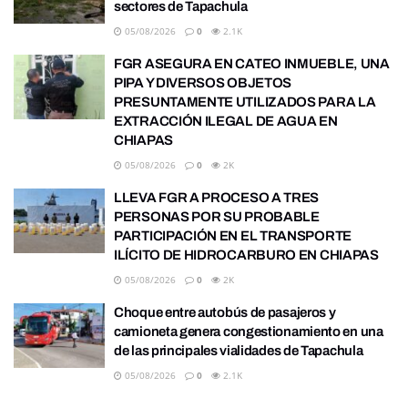
sectores de Tapachula
05/08/2026
0
2.1K
FGR ASEGURA EN CATEO INMUEBLE, UNA
PIPA Y DIVERSOS OBJETOS
PRESUNTAMENTE UTILIZADOS PARA LA
EXTRACCIÓN ILEGAL DE AGUA EN
CHIAPAS
05/08/2026
0
2K
LLEVA FGR A PROCESO A TRES
PERSONAS POR SU PROBABLE
PARTICIPACIÓN EN EL TRANSPORTE
ILÍCITO DE HIDROCARBURO EN CHIAPAS
05/08/2026
0
2K
Choque entre autobús de pasajeros y
camioneta genera congestionamiento en una
de las principales vialidades de Tapachula
05/08/2026
0
2.1K