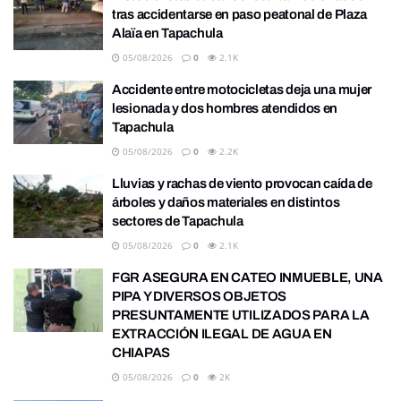
tras accidentarse en paso peatonal de Plaza
Alaïa en Tapachula
05/08/2026
0
2.1K
Accidente entre motocicletas deja una mujer
lesionada y dos hombres atendidos en
Tapachula
05/08/2026
0
2.2K
Lluvias y rachas de viento provocan caída de
árboles y daños materiales en distintos
sectores de Tapachula
05/08/2026
0
2.1K
FGR ASEGURA EN CATEO INMUEBLE, UNA
PIPA Y DIVERSOS OBJETOS
PRESUNTAMENTE UTILIZADOS PARA LA
EXTRACCIÓN ILEGAL DE AGUA EN
CHIAPAS
05/08/2026
0
2K