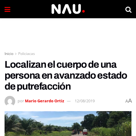
Inicio
Policiacas
Localizan el cuerpo de una
persona en avanzado estado
de putrefacción
A
por
Mario Gerardo Ortiz
12/08/2019
A