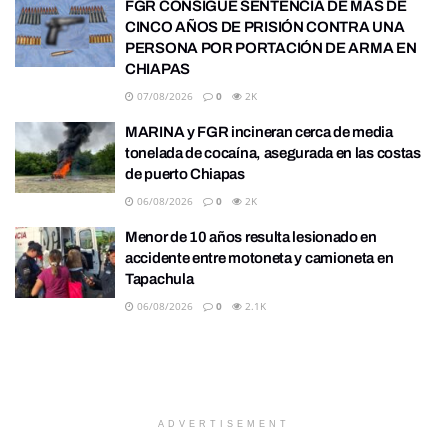
FGR CONSIGUE SENTENCIA DE MÁS DE
CINCO AÑOS DE PRISIÓN CONTRA UNA
PERSONA POR PORTACIÓN DE ARMA EN
CHIAPAS
07/08/2026
0
2K
MARINA y FGR incineran cerca de media
tonelada de cocaína, asegurada en las costas
de puerto Chiapas
06/08/2026
0
2K
Menor de 10 años resulta lesionado en
accidente entre motoneta y camioneta en
Tapachula
06/08/2026
0
2.1K
ADVERTISEMENT