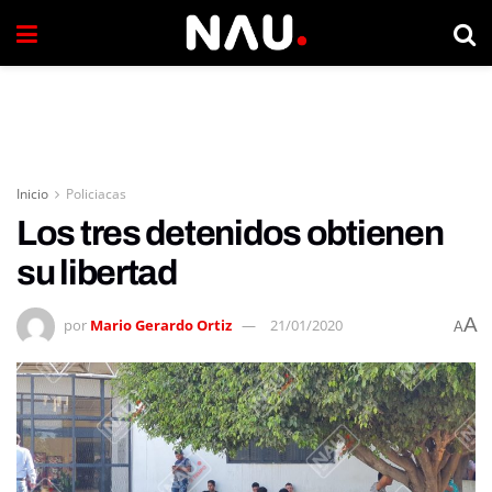
Inicio
Policiacas
Los tres detenidos obtienen
su libertad
A
por
Mario Gerardo Ortiz
21/01/2020
A