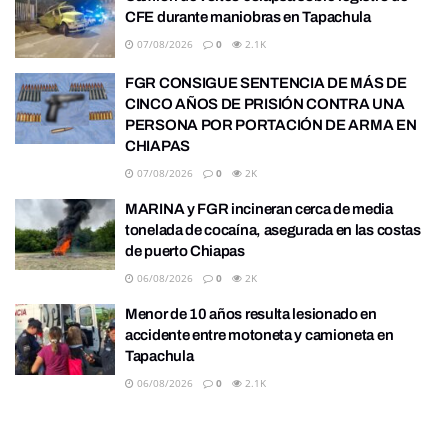
CFE durante maniobras en Tapachula
07/08/2026
0
2.1K
FGR CONSIGUE SENTENCIA DE MÁS DE
CINCO AÑOS DE PRISIÓN CONTRA UNA
PERSONA POR PORTACIÓN DE ARMA EN
CHIAPAS
07/08/2026
0
2K
MARINA y FGR incineran cerca de media
tonelada de cocaína, asegurada en las costas
de puerto Chiapas
06/08/2026
0
2K
Menor de 10 años resulta lesionado en
accidente entre motoneta y camioneta en
Tapachula
06/08/2026
0
2.1K