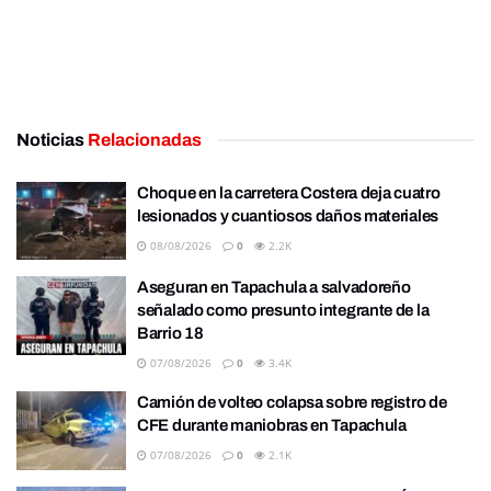
Noticias
Relacionadas
Choque en la carretera Costera deja cuatro
lesionados y cuantiosos daños materiales
08/08/2026
0
2.2K
Aseguran en Tapachula a salvadoreño
señalado como presunto integrante de la
Barrio 18
07/08/2026
0
3.4K
Camión de volteo colapsa sobre registro de
CFE durante maniobras en Tapachula
07/08/2026
0
2.1K