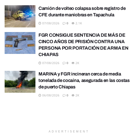
Camión de volteo colapsa sobre registro de
CFE durante maniobras en Tapachula
07/08/2026
0
2.1K
FGR CONSIGUE SENTENCIA DE MÁS DE
CINCO AÑOS DE PRISIÓN CONTRA UNA
PERSONA POR PORTACIÓN DE ARMA EN
CHIAPAS
07/08/2026
0
2K
MARINA y FGR incineran cerca de media
tonelada de cocaína, asegurada en las costas
de puerto Chiapas
06/08/2026
0
2K
ADVERTISEMENT