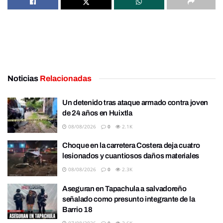
Noticias
Relacionadas
Un detenido tras ataque armado contra joven
de 24 años en Huixtla
08/08/2026
0
2.1K
Choque en la carretera Costera deja cuatro
lesionados y cuantiosos daños materiales
08/08/2026
0
2.3K
Aseguran en Tapachula a salvadoreño
señalado como presunto integrante de la
Barrio 18
07/08/2026
0
3.6K