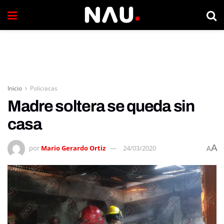
Inicio
Policiacas
Madre soltera se queda sin
casa
A
por
Mario Gerardo Ortiz
24/03/2020
A