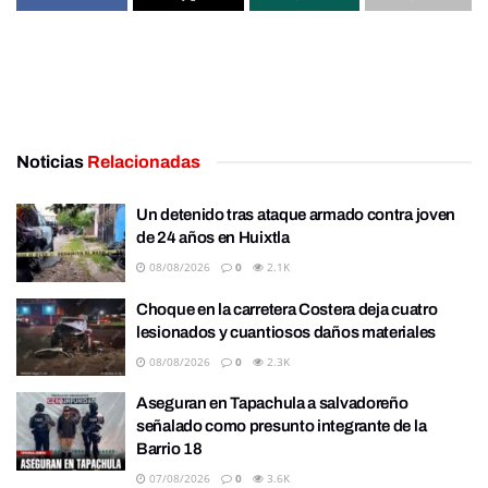
Noticias
Relacionadas
Un detenido tras ataque armado contra joven
de 24 años en Huixtla
08/08/2026
0
2.1K
Choque en la carretera Costera deja cuatro
lesionados y cuantiosos daños materiales
08/08/2026
0
2.3K
Aseguran en Tapachula a salvadoreño
señalado como presunto integrante de la
Barrio 18
07/08/2026
0
3.6K