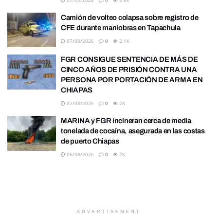
Camión de volteo colapsa sobre registro de
CFE durante maniobras en Tapachula
07/08/2026
0
2.1K
FGR CONSIGUE SENTENCIA DE MÁS DE
CINCO AÑOS DE PRISIÓN CONTRA UNA
PERSONA POR PORTACIÓN DE ARMA EN
CHIAPAS
07/08/2026
0
2K
MARINA y FGR incineran cerca de media
tonelada de cocaína, asegurada en las costas
de puerto Chiapas
06/08/2026
0
2K
ADVERTISEMENT