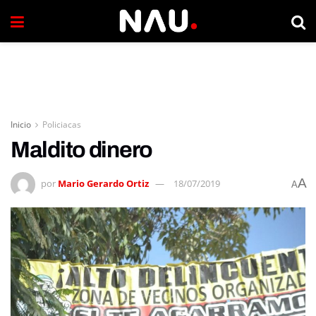
Inicio
Policiacas
Maldito dinero
A
por
Mario Gerardo Ortiz
18/07/2019
A