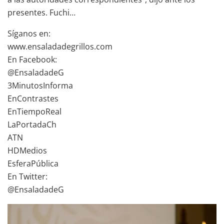
presentes. Fuchi…
Síganos en:
www.ensaladadegrillos.com
En Facebook:
@EnsaladadeG
3MinutosInforma
EnContrastes
EnTiempoReal
LaPortadaCh
ATN
HDMedios
EsferaPública
En Twitter:
@EnsaladadeG