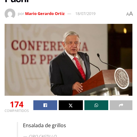
A
por
Mario Gerardo Ortiz
18/07/2019
A
174
COMPARTIDOS
Ensalada de grillos
CIRO CASTILLO