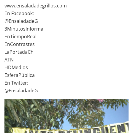
www.ensaladadegrillos.com
En Facebook:
@EnsaladadeG
3MinutosInforma
EnTiempoReal
EnContrastes
LaPortadaCh
ATN
HDMedios
EsferaPública
En Twitter:
@EnsaladadeG