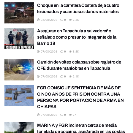
Choque en la carretera Costera deja cuatro
lesionados y cuantiosos daños materiales
08/08/2026
0
2.3K
Aseguran en Tapachula a salvadoreño
señalado como presunto integrante de la
Barrio 18
07/08/2026
0
3.5K
Camión de volteo colapsa sobre registro de
CFE durante maniobras en Tapachula
07/08/2026
0
2.1K
FGR CONSIGUE SENTENCIA DE MÁS DE
CINCO AÑOS DE PRISIÓN CONTRA UNA
PERSONA POR PORTACIÓN DE ARMA EN
CHIAPAS
07/08/2026
0
2K
MARINA y FGR incineran cerca de media
tonelada de cocaína, asegurada en las costas