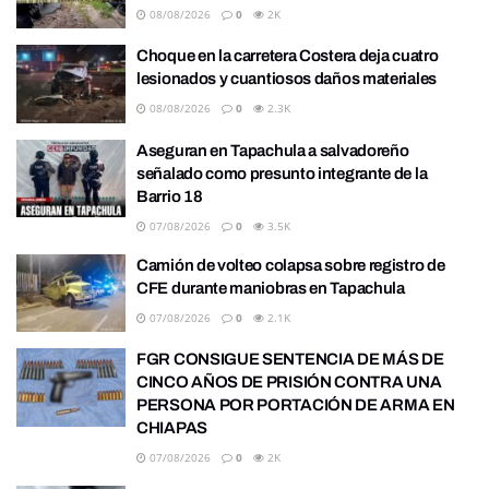
08/08/2026
0
2K
Choque en la carretera Costera deja cuatro
lesionados y cuantiosos daños materiales
08/08/2026
0
2.3K
Aseguran en Tapachula a salvadoreño
señalado como presunto integrante de la
Barrio 18
07/08/2026
0
3.5K
Camión de volteo colapsa sobre registro de
CFE durante maniobras en Tapachula
07/08/2026
0
2.1K
FGR CONSIGUE SENTENCIA DE MÁS DE
CINCO AÑOS DE PRISIÓN CONTRA UNA
PERSONA POR PORTACIÓN DE ARMA EN
CHIAPAS
07/08/2026
0
2K