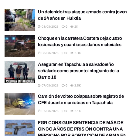
Un detenido tras ataque armado contra joven
de 24 años en Huixtla
08/08/2026
0
2K
Choque en la carretera Costera deja cuatro
lesionados y cuantiosos daños materiales
08/08/2026
0
2.3K
Aseguran en Tapachula a salvadoreño
señalado como presunto integrante de la
Barrio 18
07/08/2026
0
3.5K
Camión de volteo colapsa sobre registro de
CFE durante maniobras en Tapachula
07/08/2026
0
2.1K
FGR CONSIGUE SENTENCIA DE MÁS DE
CINCO AÑOS DE PRISIÓN CONTRA UNA
PERSONA POR PORTACIÓN DE ARMA EN