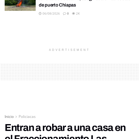
de puerto Chiapas
06/08/2026
0
2K
ADVERTISEMENT
Inicio
Policiacas
Entran a robar a una casa en
el Fraccionamiento Las