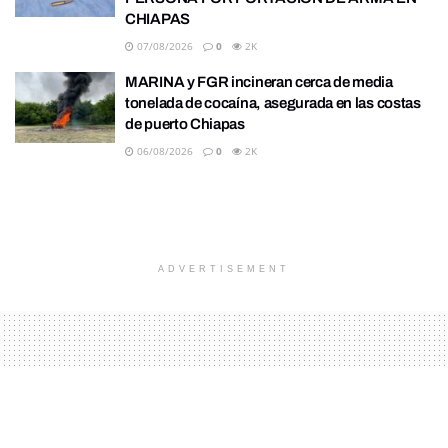
CHIAPAS
07/08/2026
0
2K
MARINA y FGR incineran cerca de media
tonelada de cocaína, asegurada en las costas
de puerto Chiapas
06/08/2026
0
2K
ADVERTISEMENT