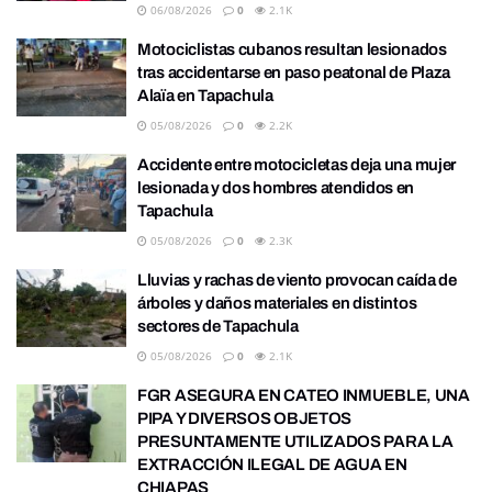
06/08/2026
0
2.1K
Motociclistas cubanos resultan lesionados
tras accidentarse en paso peatonal de Plaza
Alaïa en Tapachula
05/08/2026
0
2.2K
Accidente entre motocicletas deja una mujer
lesionada y dos hombres atendidos en
Tapachula
05/08/2026
0
2.3K
Lluvias y rachas de viento provocan caída de
árboles y daños materiales en distintos
sectores de Tapachula
05/08/2026
0
2.1K
FGR ASEGURA EN CATEO INMUEBLE, UNA
PIPA Y DIVERSOS OBJETOS
PRESUNTAMENTE UTILIZADOS PARA LA
EXTRACCIÓN ILEGAL DE AGUA EN
CHIAPAS