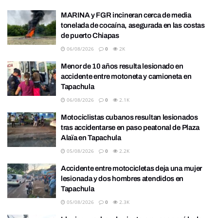
MARINA y FGR incineran cerca de media
tonelada de cocaína, asegurada en las costas
de puerto Chiapas
06/08/2026
0
2K
Menor de 10 años resulta lesionado en
accidente entre motoneta y camioneta en
Tapachula
06/08/2026
0
2.1K
Motociclistas cubanos resultan lesionados
tras accidentarse en paso peatonal de Plaza
Alaïa en Tapachula
05/08/2026
0
2.2K
Accidente entre motocicletas deja una mujer
lesionada y dos hombres atendidos en
Tapachula
05/08/2026
0
2.3K