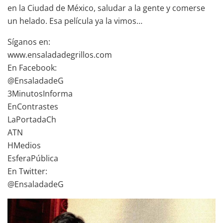
en la Ciudad de México, saludar a la gente y comerse
un helado. Esa película ya la vimos…
Síganos en:
www.ensaladadegrillos.com
En Facebook:
@EnsaladadeG
3MinutosInforma
EnContrastes
LaPortadaCh
ATN
HMedios
EsferaPública
En Twitter:
@EnsaladadeG