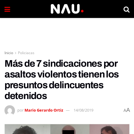
Inicio
Policiacas
Más de 7 sindicaciones por
asaltos violentos tienen los
presuntos delincuentes
detenidos
A
por
Mario Gerardo Ortiz
14/08/2019
A