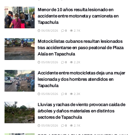
Menor de 10 años resulta lesionado en
accidente entre motoneta y camioneta en
Tapachula
06/08/2026
0
2.1K
Motociclistas cubanos resultan lesionados
tras accidentarse en paso peatonal de Plaza
Alaïa en Tapachula
05/08/2026
0
2.2K
Accidente entre motocicletas deja una mujer
lesionada y dos hombres atendidos en
Tapachula
05/08/2026
0
2.3K
Lluvias y rachas de viento provocan caída de
árboles y daños materiales en distintos
sectores de Tapachula
05/08/2026
0
2.1K