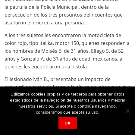
la patrulla de la Policía Municipal, dentro de la
persecución de los tres presuntos delincuentes que
asaltaron e hirieron a una persona.
A los tres sujetos les encontraron la motocicleta de
color rojo, tipo Italika. motor 150, quienes responden a
los nombres de Moisés B. de 31 años, Elfego S. de 52
años y Gonzalo A. de 31 años de edad, mexicanos, a
quienes les encontraron una pistola.
El lesionado Iván B., presentaba un impacto de
proyectil de arma de fuego a la altura del abdomen, fue
Utilizamos cookies propias y de terceros para obtener datos
trasladado a bordo de la unidad 178 de la Cruz Roja
estadísticos de la navegación de nuestros usuarios y mejorar
Mexicana, al hospital general de esta ciudad para su
nuestros servicios. Si acepta o continúa navegando,
atención médica.
consideramos que acepta su uso.
Los tres detenidos presuntamente han participado en
OK
por lo menos 18 asaltos a cuentahabientes, quienes se