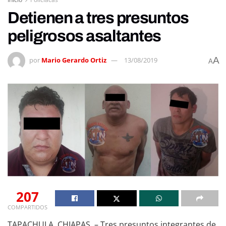
Detienen a tres presuntos
peligrosos asaltantes
A
por
Mario Gerardo Ortiz
13/08/2019
A
207
COMPARTIDOS
TAPACHULA, CHIAPAS. – Tres presuntos integrantes de