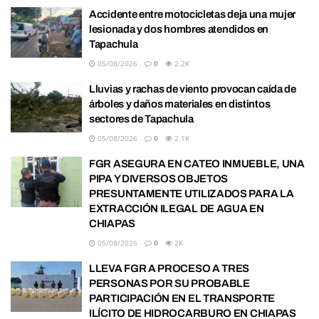
Accidente entre motocicletas deja una mujer
lesionada y dos hombres atendidos en
Tapachula
05/08/2026
0
2.2K
Lluvias y rachas de viento provocan caída de
árboles y daños materiales en distintos
sectores de Tapachula
05/08/2026
0
2.1K
FGR ASEGURA EN CATEO INMUEBLE, UNA
PIPA Y DIVERSOS OBJETOS
PRESUNTAMENTE UTILIZADOS PARA LA
EXTRACCIÓN ILEGAL DE AGUA EN
CHIAPAS
05/08/2026
0
2K
LLEVA FGR A PROCESO A TRES
PERSONAS POR SU PROBABLE
PARTICIPACIÓN EN EL TRANSPORTE
ILÍCITO DE HIDROCARBURO EN CHIAPAS