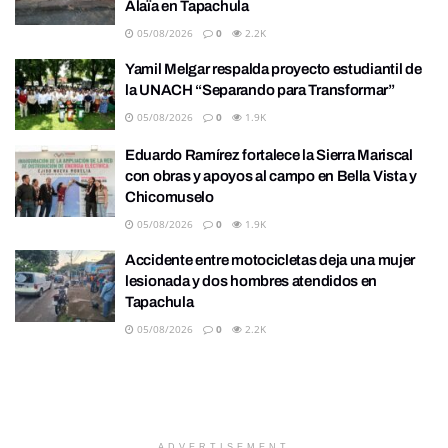
Alaïa en Tapachula
05/08/2026
0
2.2K
Yamil Melgar respalda proyecto estudiantil de
la UNACH “Separando para Transformar”
05/08/2026
0
1.9K
Eduardo Ramírez fortalece la Sierra Mariscal
con obras y apoyos al campo en Bella Vista y
Chicomuselo
05/08/2026
0
1.9K
Accidente entre motocicletas deja una mujer
lesionada y dos hombres atendidos en
Tapachula
05/08/2026
0
2.2K
ADVERTISEMENT