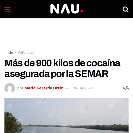
Inicio
Policiacas
Más de 900 kilos de cocaína
asegurada por la SEMAR
A
por
Mario Gerardo Ortiz
18/04/2020
A