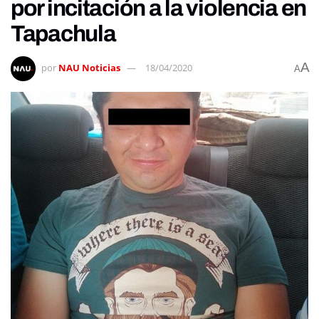
por incitación a la violencia en
Tapachula
A
por
NAU Noticias
18/04/2020
A