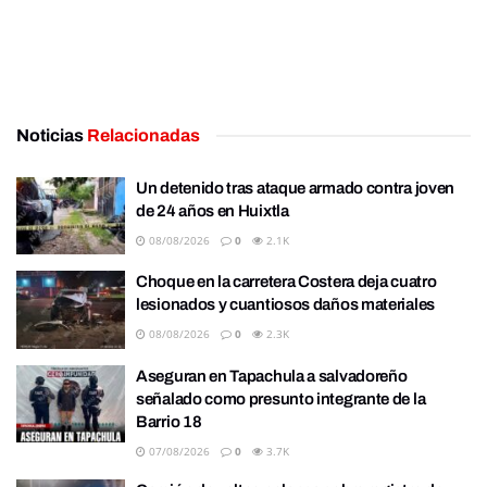
Noticias
Relacionadas
Un detenido tras ataque armado contra joven
de 24 años en Huixtla
08/08/2026
0
2.1K
Choque en la carretera Costera deja cuatro
lesionados y cuantiosos daños materiales
08/08/2026
0
2.3K
Aseguran en Tapachula a salvadoreño
señalado como presunto integrante de la
Barrio 18
07/08/2026
0
3.7K