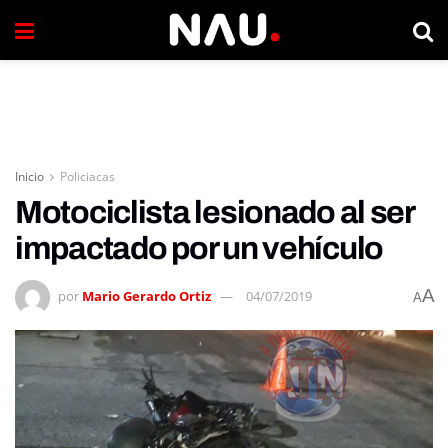
Inicio
Policiacas
Motociclista lesionado al ser
impactado por un vehículo
A
por
Mario Gerardo Ortiz
04/07/2019
A