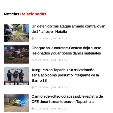
Noticias
Relacionadas
Un detenido tras ataque armado contra joven
de 24 años en Huixtla
08/08/2026
0
2.1K
Choque en la carretera Costera deja cuatro
lesionados y cuantiosos daños materiales
08/08/2026
0
2.3K
Aseguran en Tapachula a salvadoreño
señalado como presunto integrante de la
Barrio 18
07/08/2026
0
3.7K
Camión de volteo colapsa sobre registro de
CFE durante maniobras en Tapachula
07/08/2026
0
2.2K