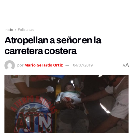
Inicio
Policiacas
Atropellan a señor en la
carretera costera
A
por
Mario Gerardo Ortiz
04/07/2019
A