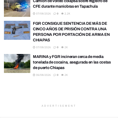
Camión de volteo colapsa sobre registro de
CFE durante maniobras en Tapachula
07/08/2026
0
2.2K
FGR CONSIGUE SENTENCIA DE MÁS DE
CINCO AÑOS DE PRISIÓN CONTRA UNA
PERSONA POR PORTACIÓN DE ARMA EN
CHIAPAS
07/08/2026
0
2K
MARINA y FGR incineran cerca de media
tonelada de cocaína, asegurada en las costas
de puerto Chiapas
06/08/2026
0
2K
ADVERTISEMENT