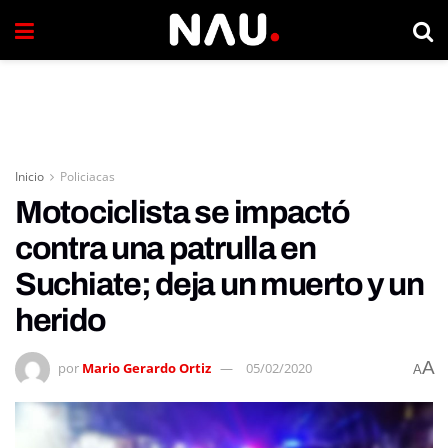
Inicio
Policiacas
Motociclista se impactó
contra una patrulla en
Suchiate; deja un muerto y un
herido
A
por
Mario Gerardo Ortiz
05/02/2020
A