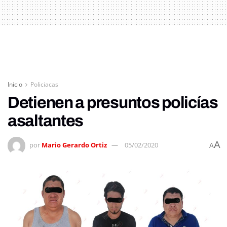
Inicio
Policiacas
Detienen a presuntos policías
asaltantes
A
por
Mario Gerardo Ortiz
05/02/2020
A