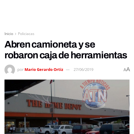
Inicio
Policiacas
Abren camioneta y se
robaron caja de herramientas
A
por
Mario Gerardo Ortiz
27/06/2019
A