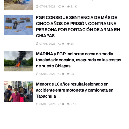
07/08/2026
0
2.1K
FGR CONSIGUE SENTENCIA DE MÁS DE
CINCO AÑOS DE PRISIÓN CONTRA UNA
PERSONA POR PORTACIÓN DE ARMA EN
CHIAPAS
07/08/2026
0
2K
MARINA y FGR incineran cerca de media
tonelada de cocaína, asegurada en las costas
de puerto Chiapas
06/08/2026
0
2K
Menor de 10 años resulta lesionado en
accidente entre motoneta y camioneta en
Tapachula
06/08/2026
0
2.1K