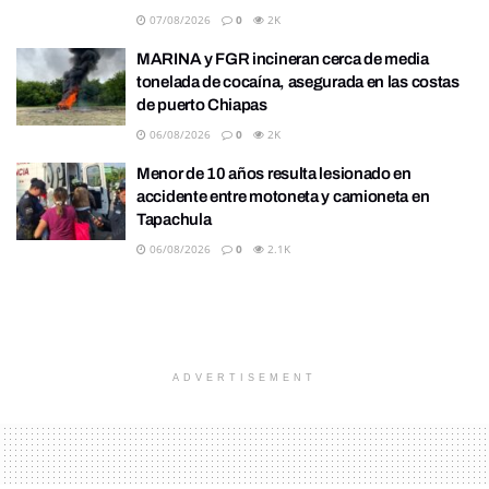
07/08/2026
0
2K
MARINA y FGR incineran cerca de media
tonelada de cocaína, asegurada en las costas
de puerto Chiapas
06/08/2026
0
2K
Menor de 10 años resulta lesionado en
accidente entre motoneta y camioneta en
Tapachula
06/08/2026
0
2.1K
ADVERTISEMENT