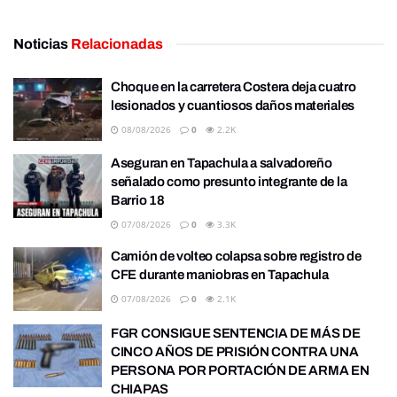
Noticias
Relacionadas
Choque en la carretera Costera deja cuatro
lesionados y cuantiosos daños materiales
08/08/2026
0
2.2K
Aseguran en Tapachula a salvadoreño
señalado como presunto integrante de la
Barrio 18
07/08/2026
0
3.3K
Camión de volteo colapsa sobre registro de
CFE durante maniobras en Tapachula
07/08/2026
0
2.1K
FGR CONSIGUE SENTENCIA DE MÁS DE
CINCO AÑOS DE PRISIÓN CONTRA UNA
PERSONA POR PORTACIÓN DE ARMA EN
CHIAPAS