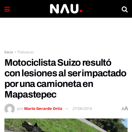
Inicio
Policiacas
Motociclista Suizo resultó
con lesiones al ser impactado
por una camioneta en
Mapastepec
A
por
Mario Gerardo Ortiz
27/06/2019
A