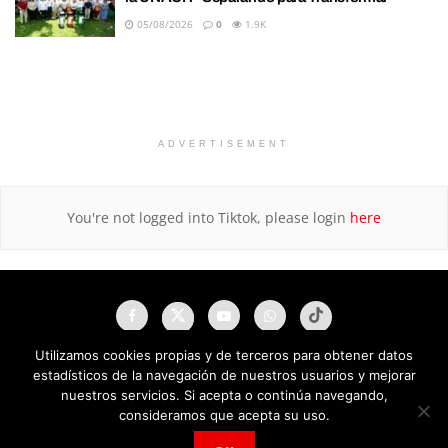
05/08/2026
0
1.9K
ADVERTISEMENT
You're not logged into Tiktok, please login
here
Utilizamos cookies propias y de terceros para obtener datos
estadísticos de la navegación de nuestros usuarios y mejorar
nuestros servicios. Si acepta o continúa navegando,
consideramos que acepta su uso.