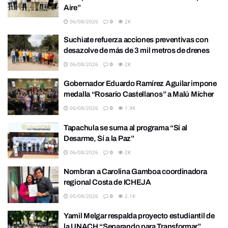
Aire”
06/08/2026
0
2K
Suchiate refuerza acciones preventivas con
desazolve de más de 3 mil metros de drenes
06/08/2026
0
2K
Gobernador Eduardo Ramírez Aguilar impone
medalla “Rosario Castellanos” a Malú Mícher
06/08/2026
0
1.9K
Tapachula se suma al programa “Sí al
Desarme, Sí a la Paz”
06/08/2026
0
2K
Nombran a Carolina Gamboa coordinadora
regional Costa de ICHEJA
05/08/2026
0
2.1K
Yamil Melgar respalda proyecto estudiantil de
la UNACH “Separando para Transformar”