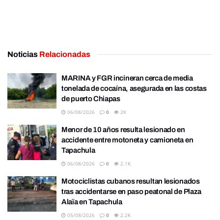
Noticias
Relacionadas
MARINA y FGR incineran cerca de media
tonelada de cocaína, asegurada en las costas
de puerto Chiapas
06/08/2026
0
2K
Menor de 10 años resulta lesionado en
accidente entre motoneta y camioneta en
Tapachula
06/08/2026
0
2.1K
Motociclistas cubanos resultan lesionados
tras accidentarse en paso peatonal de Plaza
Alaïa en Tapachula
05/08/2026
0
2.2K