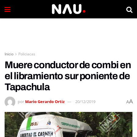
Inicio
Policiacas
Muere conductor de combi en
el libramiento sur poniente de
Tapachula
A
por
Mario Gerardo Ortiz
20/12/2019
A