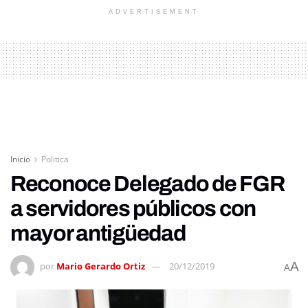
ADVERTISEMENT
Inicio
Politica
Reconoce Delegado de FGR
a servidores públicos con
mayor antigüedad
A
por
Mario Gerardo Ortiz
20/12/2019
A