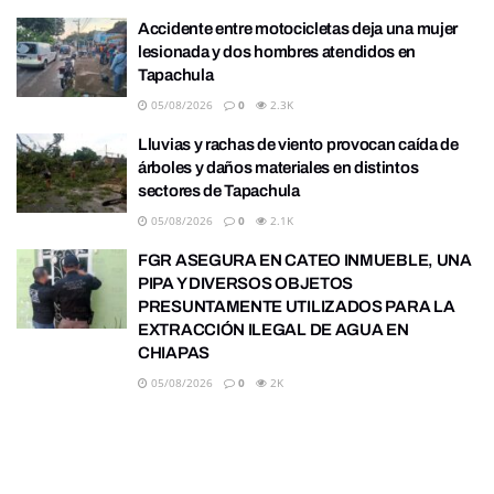
Accidente entre motocicletas deja una mujer
lesionada y dos hombres atendidos en
Tapachula
05/08/2026
0
2.3K
Lluvias y rachas de viento provocan caída de
árboles y daños materiales en distintos
sectores de Tapachula
05/08/2026
0
2.1K
FGR ASEGURA EN CATEO INMUEBLE, UNA
PIPA Y DIVERSOS OBJETOS
PRESUNTAMENTE UTILIZADOS PARA LA
EXTRACCIÓN ILEGAL DE AGUA EN
CHIAPAS
05/08/2026
0
2K