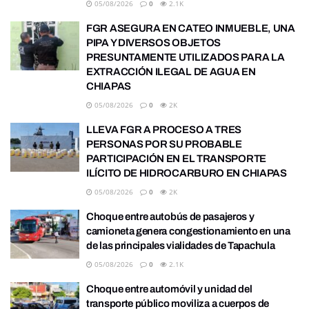
05/08/2026
0
2.1K
FGR ASEGURA EN CATEO INMUEBLE, UNA
PIPA Y DIVERSOS OBJETOS
PRESUNTAMENTE UTILIZADOS PARA LA
EXTRACCIÓN ILEGAL DE AGUA EN
CHIAPAS
05/08/2026
0
2K
LLEVA FGR A PROCESO A TRES
PERSONAS POR SU PROBABLE
PARTICIPACIÓN EN EL TRANSPORTE
ILÍCITO DE HIDROCARBURO EN CHIAPAS
05/08/2026
0
2K
Choque entre autobús de pasajeros y
camioneta genera congestionamiento en una
de las principales vialidades de Tapachula
05/08/2026
0
2.1K
Choque entre automóvil y unidad del
transporte público moviliza a cuerpos de