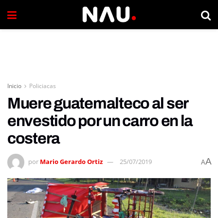
Inicio
Policiacas
Muere guatemalteco al ser
envestido por un carro en la
costera
A
por
Mario Gerardo Ortiz
25/07/2019
A