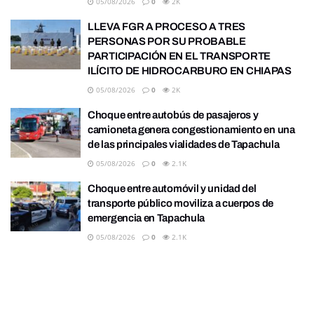
05/08/2026
0
2K
LLEVA FGR A PROCESO A TRES
PERSONAS POR SU PROBABLE
PARTICIPACIÓN EN EL TRANSPORTE
ILÍCITO DE HIDROCARBURO EN CHIAPAS
05/08/2026
0
2K
Choque entre autobús de pasajeros y
camioneta genera congestionamiento en una
de las principales vialidades de Tapachula
05/08/2026
0
2.1K
Choque entre automóvil y unidad del
transporte público moviliza a cuerpos de
emergencia en Tapachula
05/08/2026
0
2.1K