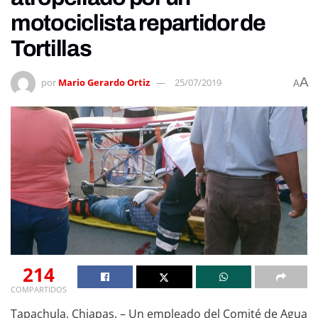
motociclista repartidor de
Tortillas
A
por
Mario Gerardo Ortiz
25/07/2019
A
214
COMPARTIDOS
Tapachula, Chiapas. – Un empleado del Comité de Agua