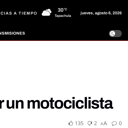
30
°C
jueves, agosto 6, 2026
ICIAS A TIEMPO
Tapachula
NSMISIONES
 un motociclista
135
2
0
A
A