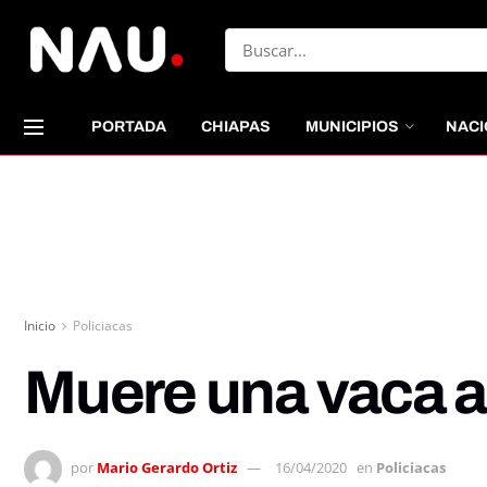
PORTADA
CHIAPAS
MUNICIPIOS
NACI
Inicio
Policiacas
Muere una vaca al
por
Mario Gerardo Ortiz
16/04/2020
en
Policiacas