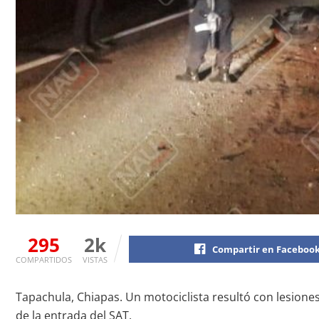
295
2k
Compartir en Faceboo
COMPARTIDOS
VISTAS
Tapachula, Chiapas. Un motociclista resultó con lesiones
de la entrada del SAT.