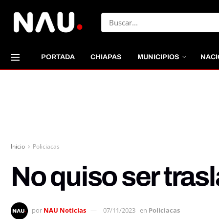
PORTADA
CHIAPAS
MUNICIPIOS
NACI
Inicio
Policiacas
No quiso ser tras
por
NAU Noticias
07/11/2023
en
Policiacas