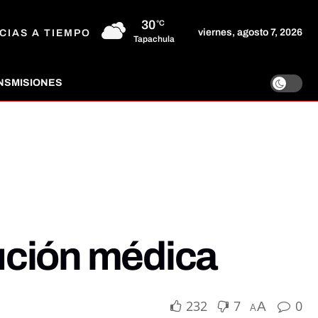
30
°C
viernes, agosto 7, 2026
CIAS A TIEMPO
Tapachula
NSMISIONES
tución médica
232
7
0
A
A