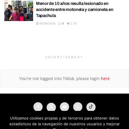
Menor de 10 años resulta lesionado en
accidente entre motoneta y camioneta en
Tapachula
06/08/2026
0
2.1K
ADVERTISEMENT
You're not logged into Tiktok, please login
here
Utilizamos cookies propias y de terceros para obtener datos
estadísticos de la navegación de nuestros usuarios y mejorar