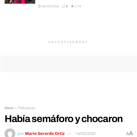
06/08/2026
0
2.1K
ADVERTISEMENT
Inicio
Policiacas
Había semáforo y chocaron
A
por
Mario Gerardo Ortiz
14/02/2020
A