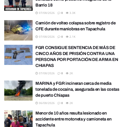
Barrio 18
07/08/2026
0
3.3K
Camión de volteo colapsa sobre registro de
CFE durante maniobras en Tapachula
07/08/2026
0
2.1K
FGR CONSIGUE SENTENCIA DE MÁS DE
CINCO AÑOS DE PRISIÓN CONTRA UNA
PERSONA POR PORTACIÓN DE ARMA EN
CHIAPAS
07/08/2026
0
2K
MARINA y FGR incineran cerca de media
tonelada de cocaína, asegurada en las costas
de puerto Chiapas
06/08/2026
0
2K
Menor de 10 años resulta lesionado en
accidente entre motoneta y camioneta en
Tapachula