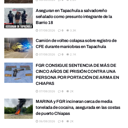
Aseguran en Tapachula a salvadoreño
señalado como presunto integrante de la
Barrio 18
07/08/2026
0
3.3K
Camión de volteo colapsa sobre registro de
CFE durante maniobras en Tapachula
07/08/2026
0
2.1K
FGR CONSIGUE SENTENCIA DE MÁS DE
CINCO AÑOS DE PRISIÓN CONTRA UNA
PERSONA POR PORTACIÓN DE ARMA EN
CHIAPAS
07/08/2026
0
2K
MARINA y FGR incineran cerca de media
tonelada de cocaína, asegurada en las costas
de puerto Chiapas
06/08/2026
0
2K