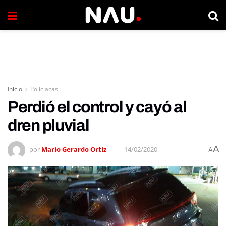
Inicio
Policiacas
Perdió el control y cayó al
dren pluvial
A
por
Mario Gerardo Ortiz
14/02/2020
A