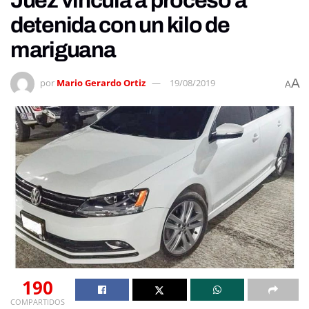
Juez vincula a proceso a
detenida con un kilo de
mariguana
A
por
Mario Gerardo Ortiz
19/08/2019
A
190
COMPARTIDOS