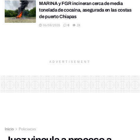
MARINA y FGR incineran cerca de media
tonelada de cocaína, asegurada en las costas
de puerto Chiapas
06/08/2026
0
2K
ADVERTISEMENT
Inicio
Policiacas