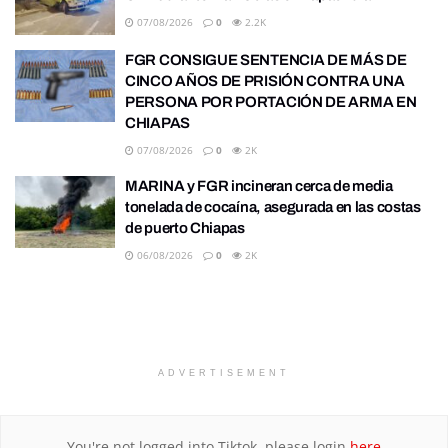
07/08/2026
0
2.2K
FGR CONSIGUE SENTENCIA DE MÁS DE
CINCO AÑOS DE PRISIÓN CONTRA UNA
PERSONA POR PORTACIÓN DE ARMA EN
CHIAPAS
07/08/2026
0
2K
MARINA y FGR incineran cerca de media
tonelada de cocaína, asegurada en las costas
de puerto Chiapas
06/08/2026
0
2K
ADVERTISEMENT
You're not logged into Tiktok, please login
here