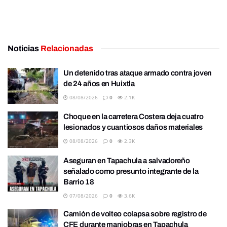
Noticias
Relacionadas
Un detenido tras ataque armado contra joven
de 24 años en Huixtla
08/08/2026
0
2.1K
Choque en la carretera Costera deja cuatro
lesionados y cuantiosos daños materiales
08/08/2026
0
2.3K
Aseguran en Tapachula a salvadoreño
señalado como presunto integrante de la
Barrio 18
07/08/2026
0
3.6K
Camión de volteo colapsa sobre registro de
CFE durante maniobras en Tapachula