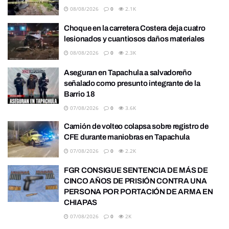
08/08/2026
0
2.1K
Choque en la carretera Costera deja cuatro
lesionados y cuantiosos daños materiales
08/08/2026
0
2.3K
Aseguran en Tapachula a salvadoreño
señalado como presunto integrante de la
Barrio 18
07/08/2026
0
3.6K
Camión de volteo colapsa sobre registro de
CFE durante maniobras en Tapachula
07/08/2026
0
2.2K
FGR CONSIGUE SENTENCIA DE MÁS DE
CINCO AÑOS DE PRISIÓN CONTRA UNA
PERSONA POR PORTACIÓN DE ARMA EN
CHIAPAS
07/08/2026
0
2K