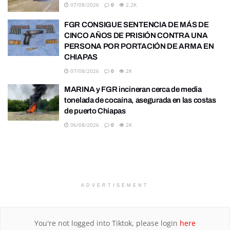
07/08/2026
0
2.2K
FGR CONSIGUE SENTENCIA DE MÁS DE
CINCO AÑOS DE PRISIÓN CONTRA UNA
PERSONA POR PORTACIÓN DE ARMA EN
CHIAPAS
07/08/2026
0
2K
MARINA y FGR incineran cerca de media
tonelada de cocaína, asegurada en las costas
de puerto Chiapas
06/08/2026
0
2K
ADVERTISEMENT
You're not logged into Tiktok, please login
here