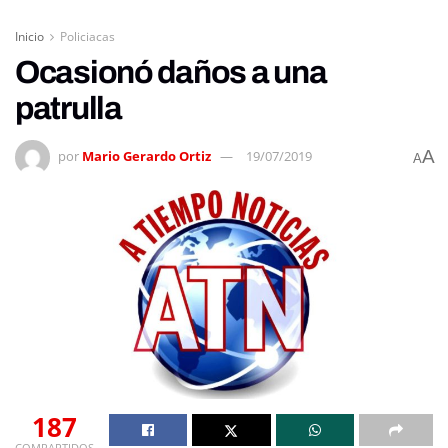
Inicio
Policiacas
Ocasionó daños a una
patrulla
A
por
Mario Gerardo Ortiz
19/07/2019
A
187
COMPARTIDOS