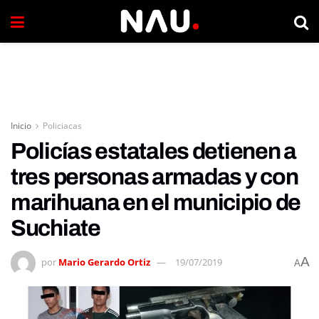
Inicio
Policiacas
Policías estatales detienen a
tres personas armadas y con
marihuana en el municipio de
Suchiate
A
por
Mario Gerardo Ortiz
19/07/2019
A