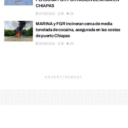
CHIAPAS
07/08/2026
0
2K
MARINA y FGR incineran cerca de media
tonelada de cocaína, asegurada en las costas
de puerto Chiapas
06/08/2026
0
2K
ADVERTISEMENT