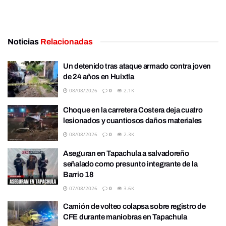
Noticias
Relacionadas
Un detenido tras ataque armado contra joven
de 24 años en Huixtla
08/08/2026
0
2.1K
Choque en la carretera Costera deja cuatro
lesionados y cuantiosos daños materiales
08/08/2026
0
2.3K
Aseguran en Tapachula a salvadoreño
señalado como presunto integrante de la
Barrio 18
07/08/2026
0
3.6K
Camión de volteo colapsa sobre registro de
CFE durante maniobras en Tapachula