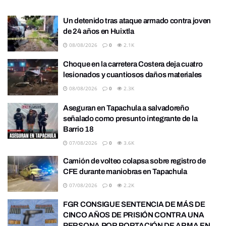
Un detenido tras ataque armado contra joven
de 24 años en Huixtla
08/08/2026
0
2.1K
Choque en la carretera Costera deja cuatro
lesionados y cuantiosos daños materiales
08/08/2026
0
2.3K
Aseguran en Tapachula a salvadoreño
señalado como presunto integrante de la
Barrio 18
07/08/2026
0
3.6K
Camión de volteo colapsa sobre registro de
CFE durante maniobras en Tapachula
07/08/2026
0
2.2K
FGR CONSIGUE SENTENCIA DE MÁS DE
CINCO AÑOS DE PRISIÓN CONTRA UNA
PERSONA POR PORTACIÓN DE ARMA EN