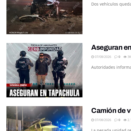
Dos vehículos queda
Aseguran en
07/08/2026
0
3
Autoridades informar
Camión de v
07/08/2026
0
2.
La pesada unidad re