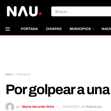
PORTADA
CHIAPAS
MUNICIPIOS
NACI
Inicio
Policiacas
Por golpear a una
por
Mario Gerardo Ortiz
04/03/2020
en
Policiacas