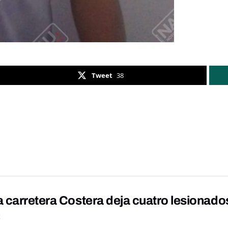
Tweet
38
 carretera Costera deja cuatro lesionado
K