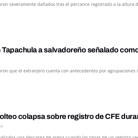
ron severamente dañados tras el percance registrado a la altura de
 Tapachula a salvadoreño señalado como p
K
on que el extranjero cuenta con antecedentes por agrupaciones ilíc
olteo colapsa sobre registro de CFE dur
1K
alizaba una descarga de arena cuando las tapas de un registro ced