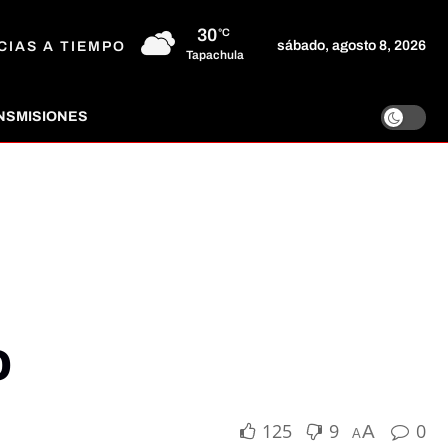
30
°C
sábado, agosto 8, 2026
CIAS A TIEMPO
Tapachula
NSMISIONES
o
125
9
0
A
A