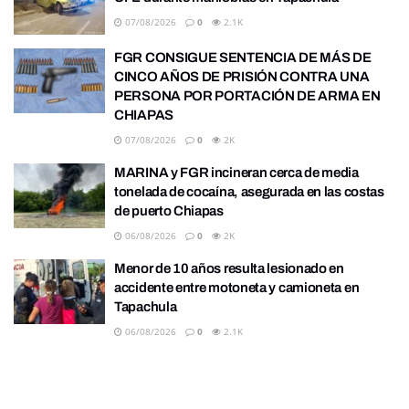
07/08/2026
0
2.1K
FGR CONSIGUE SENTENCIA DE MÁS DE
CINCO AÑOS DE PRISIÓN CONTRA UNA
PERSONA POR PORTACIÓN DE ARMA EN
CHIAPAS
07/08/2026
0
2K
MARINA y FGR incineran cerca de media
tonelada de cocaína, asegurada en las costas
de puerto Chiapas
06/08/2026
0
2K
Menor de 10 años resulta lesionado en
accidente entre motoneta y camioneta en
Tapachula
06/08/2026
0
2.1K