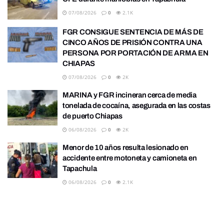
07/08/2026
0
2.1K
FGR CONSIGUE SENTENCIA DE MÁS DE
CINCO AÑOS DE PRISIÓN CONTRA UNA
PERSONA POR PORTACIÓN DE ARMA EN
CHIAPAS
07/08/2026
0
2K
MARINA y FGR incineran cerca de media
tonelada de cocaína, asegurada en las costas
de puerto Chiapas
06/08/2026
0
2K
Menor de 10 años resulta lesionado en
accidente entre motoneta y camioneta en
Tapachula
06/08/2026
0
2.1K