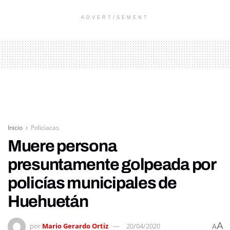
ADVERTISEMENT
Inicio
Policiacas
Muere persona
presuntamente golpeada por
policías municipales de
Huehuetán
A
por
Mario Gerardo Ortiz
20/04/2020
A