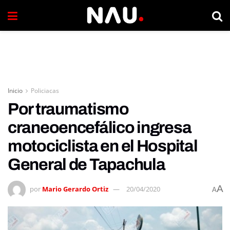
Inicio
Policiacas
Por traumatismo
craneoencefálico ingresa
motociclista en el Hospital
General de Tapachula
A
por
Mario Gerardo Ortiz
20/04/2020
A