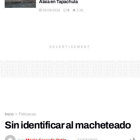
Alaïa en Tapachula
05/08/2026
0
2.2K
ADVERTISEMENT
Inicio
Policiacas
Sin identificar al macheteado