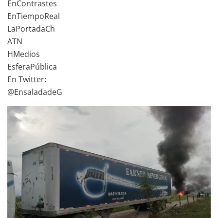
EnContrastes
EnTiempoReal
LaPortadaCh
ATN
HMedios
EsferaPública
En Twitter:
@EnsaladadeG