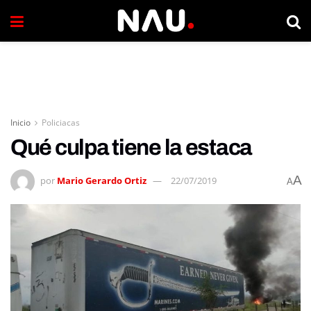
Inicio
Policiacas
Qué culpa tiene la estaca
A
por
Mario Gerardo Ortiz
22/07/2019
A