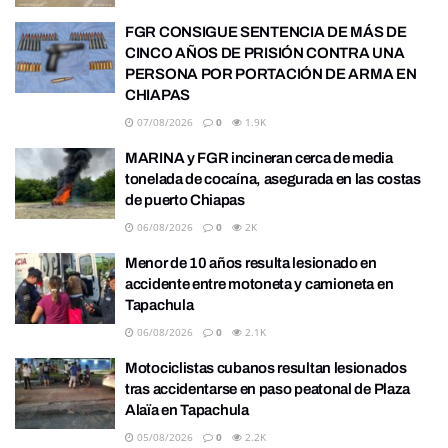
FGR CONSIGUE SENTENCIA DE MÁS DE
CINCO AÑOS DE PRISIÓN CONTRA UNA
PERSONA POR PORTACIÓN DE ARMA EN
CHIAPAS
07/08/2026
0
1.9K
MARINA y FGR incineran cerca de media
tonelada de cocaína, asegurada en las costas
de puerto Chiapas
06/08/2026
0
2K
Menor de 10 años resulta lesionado en
accidente entre motoneta y camioneta en
Tapachula
06/08/2026
0
2.1K
Motociclistas cubanos resultan lesionados
tras accidentarse en paso peatonal de Plaza
Alaïa en Tapachula
05/08/2026
0
2.2K