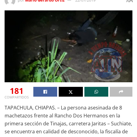
A
por
Mario Gerardo Ortiz
22/07/2019
A
181
COMPARTIDOS
TAPACHULA, CHIAPAS. – La persona asesinada de 8
machetazos frente al Rancho Dos Hermanos en la
primera sección de Tinajas, carretera Jaritas – Suchiate,
se encuentra en calidad de desconocido, la fiscalía de