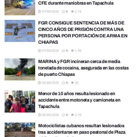
CFE durante maniobras en Tapachula
07/08/2026
0
2.1K
FGR CONSIGUE SENTENCIA DE MÁS DE
CINCO AÑOS DE PRISIÓN CONTRA UNA
PERSONA POR PORTACIÓN DE ARMA EN
CHIAPAS
07/08/2026
0
1.9K
MARINA y FGR incineran cerca de media
tonelada de cocaína, asegurada en las costas
de puerto Chiapas
06/08/2026
0
2K
Menor de 10 años resulta lesionado en
accidente entre motoneta y camioneta en
Tapachula
06/08/2026
0
2.1K
Motociclistas cubanos resultan lesionados
tras accidentarse en paso peatonal de Plaza