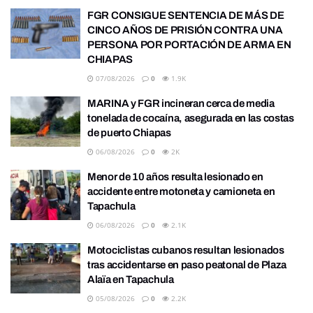
FGR CONSIGUE SENTENCIA DE MÁS DE
CINCO AÑOS DE PRISIÓN CONTRA UNA
PERSONA POR PORTACIÓN DE ARMA EN
CHIAPAS
07/08/2026
0
1.9K
MARINA y FGR incineran cerca de media
tonelada de cocaína, asegurada en las costas
de puerto Chiapas
06/08/2026
0
2K
Menor de 10 años resulta lesionado en
accidente entre motoneta y camioneta en
Tapachula
06/08/2026
0
2.1K
Motociclistas cubanos resultan lesionados
tras accidentarse en paso peatonal de Plaza
Alaïa en Tapachula
05/08/2026
0
2.2K