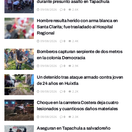
durante presunto asalto en Tapachula
09/08/2026
0
2.6K
Hombre resulta herido con arma blanca en
Santa Clarita; fue trasladado al Hospital
Regional
09/08/2026
0
2.4K
Bomberos capturan serpiente de dos metros
en la colonia Democracia
09/08/2026
0
2.9K
Un detenido tras ataque armado contra joven
de 24 años en Huixtla
08/08/2026
0
2.2K
Choque en la carretera Costera deja cuatro
lesionados y cuantiosos daños materiales
08/08/2026
0
2.3K
Aseguran en Tapachula a salvadoreño