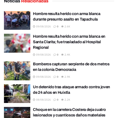
Noticias
Relacionadas
Hombre resulta herido con arma blanca
durante presunto asalto en Tapachula
09/08/2026
0
2.6K
Hombre resulta herido con arma blanca en
Santa Clarita; fue trasladado al Hospital
Regional
09/08/2026
0
2.4K
Bomberos capturan serpiente de dos metros
en la colonia Democracia
09/08/2026
0
2.9K
Un detenido tras ataque armado contra joven
de 24 años en Huixtla
08/08/2026
0
2.2K
Choque en la carretera Costera deja cuatro
lesionados y cuantiosos daños materiales