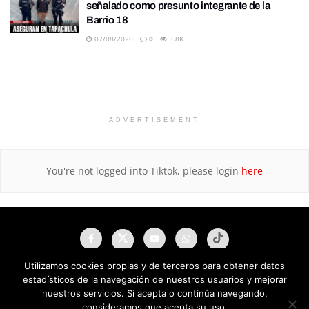
señalado como presunto integrante de la
Barrio 18
07/08/2026
0
3.8K
ADVERTISEMENT
You're not logged into Tiktok, please login
here
Utilizamos cookies propias y de terceros para obtener datos
estadísticos de la navegación de nuestros usuarios y mejorar
nuestros servicios. Si acepta o continúa navegando,
consideramos que acepta su uso.