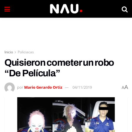
Inicio
Policiacas
Quisieron cometer un robo
“De Película”
A
por
Mario Gerardo Ortiz
04/11/2019
A