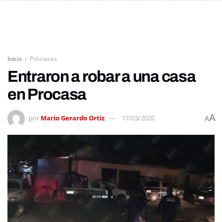
Inicio
Policiacas
Entraron a robar a una casa
en Procasa
A
por
Mario Gerardo Ortiz
17/03/2020
A