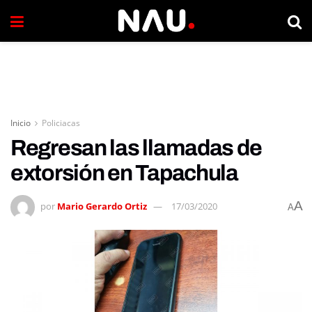
Inicio
Policiacas
Regresan las llamadas de
extorsión en Tapachula
A
por
Mario Gerardo Ortiz
17/03/2020
A