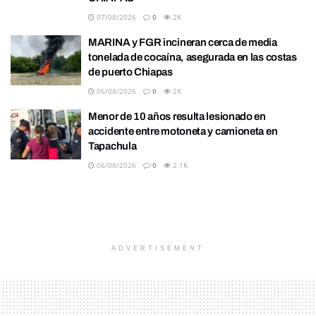
07/08/2026
0
2K
MARINA y FGR incineran cerca de media
tonelada de cocaína, asegurada en las costas
de puerto Chiapas
06/08/2026
0
2K
Menor de 10 años resulta lesionado en
accidente entre motoneta y camioneta en
Tapachula
06/08/2026
0
2.1K
ADVERTISEMENT