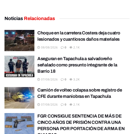
Noticias
Relacionadas
Choque en la carretera Costera deja cuatro
lesionados y cuantiosos daños materiales
08/08/2026
0
2.1K
Aseguran en Tapachula a salvadoreño
señalado como presunto integrante de la
Barrio 18
07/08/2026
0
3.2K
Camión de volteo colapsa sobre registro de
CFE durante maniobras en Tapachula
07/08/2026
0
2.1K
FGR CONSIGUE SENTENCIA DE MÁS DE
CINCO AÑOS DE PRISIÓN CONTRA UNA
PERSONA POR PORTACIÓN DE ARMA EN