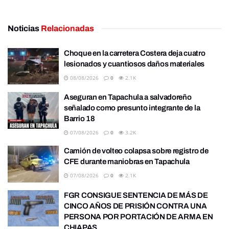
Noticias
Relacionadas
Choque en la carretera Costera deja cuatro
lesionados y cuantiosos daños materiales
08/08/2026
0
2.1K
Aseguran en Tapachula a salvadoreño
señalado como presunto integrante de la
Barrio 18
07/08/2026
0
3.2K
Camión de volteo colapsa sobre registro de
CFE durante maniobras en Tapachula
07/08/2026
0
2.1K
FGR CONSIGUE SENTENCIA DE MÁS DE
CINCO AÑOS DE PRISIÓN CONTRA UNA
PERSONA POR PORTACIÓN DE ARMA EN
CHIAPAS