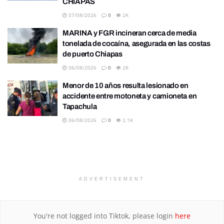
CHIAPAS
07/08/2026
0
2K
MARINA y FGR incineran cerca de media
tonelada de cocaína, asegurada en las costas
de puerto Chiapas
06/08/2026
0
2K
Menor de 10 años resulta lesionado en
accidente entre motoneta y camioneta en
Tapachula
06/08/2026
0
2.1K
ADVERTISEMENT
You're not logged into Tiktok, please login
here