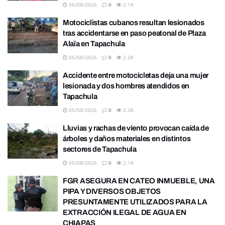
06/08/2026
0
2.1K
Motociclistas cubanos resultan lesionados
tras accidentarse en paso peatonal de Plaza
Alaïa en Tapachula
05/08/2026
0
2.2K
Accidente entre motocicletas deja una mujer
lesionada y dos hombres atendidos en
Tapachula
05/08/2026
0
2.3K
Lluvias y rachas de viento provocan caída de
árboles y daños materiales en distintos
sectores de Tapachula
05/08/2026
0
2.1K
FGR ASEGURA EN CATEO INMUEBLE, UNA
PIPA Y DIVERSOS OBJETOS
PRESUNTAMENTE UTILIZADOS PARA LA
EXTRACCIÓN ILEGAL DE AGUA EN
CHIAPAS