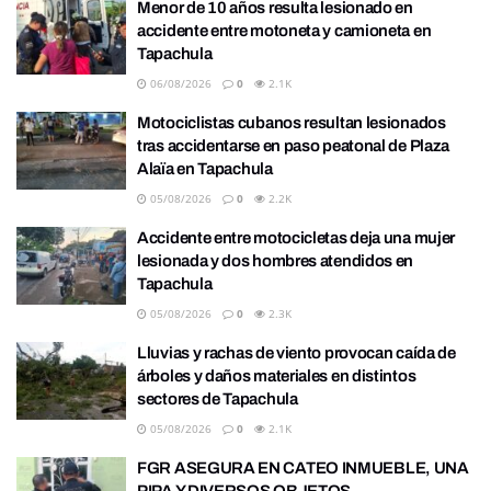
Menor de 10 años resulta lesionado en
accidente entre motoneta y camioneta en
Tapachula
06/08/2026
0
2.1K
Motociclistas cubanos resultan lesionados
tras accidentarse en paso peatonal de Plaza
Alaïa en Tapachula
05/08/2026
0
2.2K
Accidente entre motocicletas deja una mujer
lesionada y dos hombres atendidos en
Tapachula
05/08/2026
0
2.3K
Lluvias y rachas de viento provocan caída de
árboles y daños materiales en distintos
sectores de Tapachula
05/08/2026
0
2.1K
FGR ASEGURA EN CATEO INMUEBLE, UNA
PIPA Y DIVERSOS OBJETOS