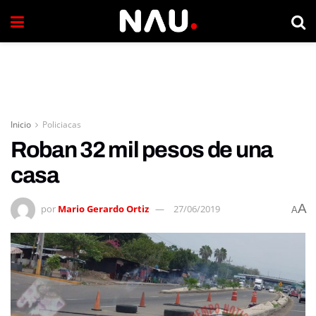
Inicio
Policiacas
Roban 32 mil pesos de una
casa
A
por
Mario Gerardo Ortiz
27/06/2019
A