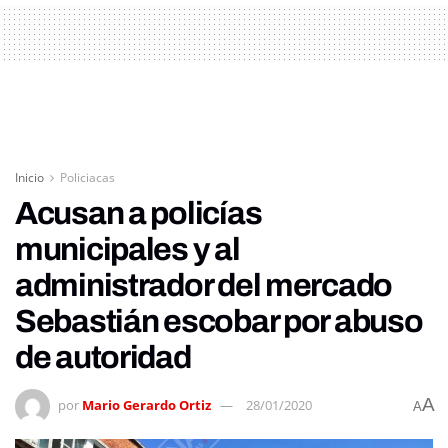
Inicio
Policiacas
Acusan a policías
municipales y al
administrador del mercado
Sebastián escobar por abuso
de autoridad
A
por
Mario Gerardo Ortiz
28/01/2020
A