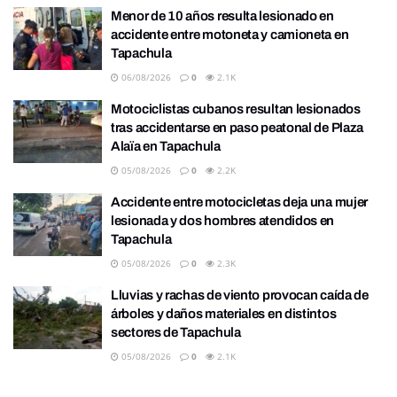
Menor de 10 años resulta lesionado en
accidente entre motoneta y camioneta en
Tapachula
06/08/2026
0
2.1K
Motociclistas cubanos resultan lesionados
tras accidentarse en paso peatonal de Plaza
Alaïa en Tapachula
05/08/2026
0
2.2K
Accidente entre motocicletas deja una mujer
lesionada y dos hombres atendidos en
Tapachula
05/08/2026
0
2.3K
Lluvias y rachas de viento provocan caída de
árboles y daños materiales en distintos
sectores de Tapachula
05/08/2026
0
2.1K