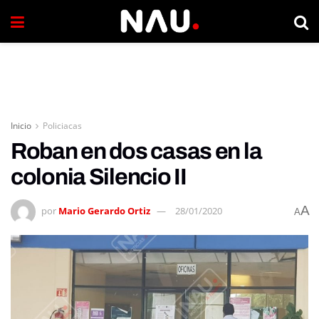
Inicio
Policiacas
Roban en dos casas en la
colonia Silencio II
A
por
Mario Gerardo Ortiz
28/01/2020
A