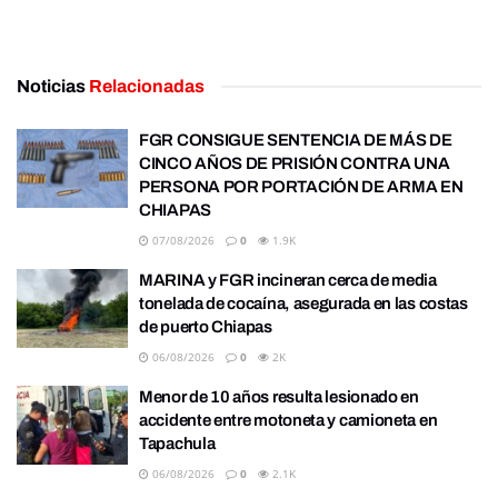
Noticias
Relacionadas
FGR CONSIGUE SENTENCIA DE MÁS DE
CINCO AÑOS DE PRISIÓN CONTRA UNA
PERSONA POR PORTACIÓN DE ARMA EN
CHIAPAS
07/08/2026
0
1.9K
MARINA y FGR incineran cerca de media
tonelada de cocaína, asegurada en las costas
de puerto Chiapas
06/08/2026
0
2K
Menor de 10 años resulta lesionado en
accidente entre motoneta y camioneta en
Tapachula
06/08/2026
0
2.1K