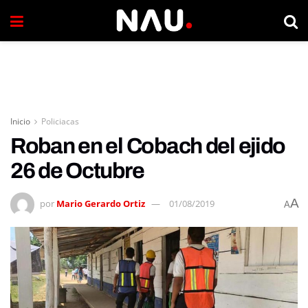
Inicio
Policiacas
Roban en el Cobach del ejido
26 de Octubre
A
por
Mario Gerardo Ortiz
01/08/2019
A