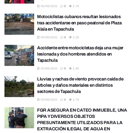
06/08/2026
0
2.1K
Motociclistas cubanos resultan lesionados
tras accidentarse en paso peatonal de Plaza
Alaïa en Tapachula
05/08/2026
0
2.2K
Accidente entre motocicletas deja una mujer
lesionada y dos hombres atendidos en
Tapachula
05/08/2026
0
2.3K
Lluvias y rachas de viento provocan caída de
árboles y daños materiales en distintos
sectores de Tapachula
05/08/2026
0
2.1K
FGR ASEGURA EN CATEO INMUEBLE, UNA
PIPA Y DIVERSOS OBJETOS
PRESUNTAMENTE UTILIZADOS PARA LA
EXTRACCIÓN ILEGAL DE AGUA EN