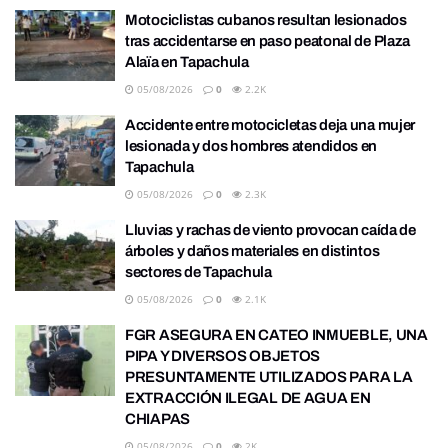
Motociclistas cubanos resultan lesionados
tras accidentarse en paso peatonal de Plaza
Alaïa en Tapachula
05/08/2026
0
2.2K
Accidente entre motocicletas deja una mujer
lesionada y dos hombres atendidos en
Tapachula
05/08/2026
0
2.3K
Lluvias y rachas de viento provocan caída de
árboles y daños materiales en distintos
sectores de Tapachula
05/08/2026
0
2.1K
FGR ASEGURA EN CATEO INMUEBLE, UNA
PIPA Y DIVERSOS OBJETOS
PRESUNTAMENTE UTILIZADOS PARA LA
EXTRACCIÓN ILEGAL DE AGUA EN
CHIAPAS
05/08/2026
0
2K