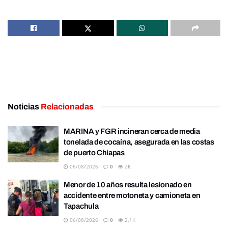
Noticias
Relacionadas
MARINA y FGR incineran cerca de media
tonelada de cocaína, asegurada en las costas
de puerto Chiapas
06/08/2026
0
2K
Menor de 10 años resulta lesionado en
accidente entre motoneta y camioneta en
Tapachula
06/08/2026
0
2.1K