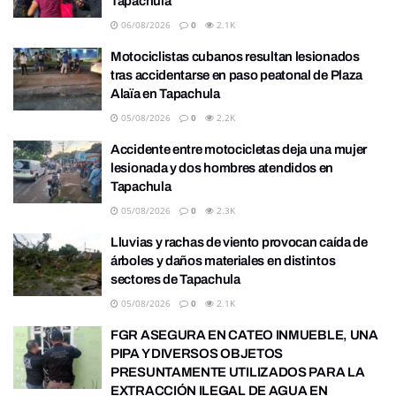
Tapachula
06/08/2026
0
2.1K
Motociclistas cubanos resultan lesionados
tras accidentarse en paso peatonal de Plaza
Alaïa en Tapachula
05/08/2026
0
2.2K
Accidente entre motocicletas deja una mujer
lesionada y dos hombres atendidos en
Tapachula
05/08/2026
0
2.3K
Lluvias y rachas de viento provocan caída de
árboles y daños materiales en distintos
sectores de Tapachula
05/08/2026
0
2.1K
FGR ASEGURA EN CATEO INMUEBLE, UNA
PIPA Y DIVERSOS OBJETOS
PRESUNTAMENTE UTILIZADOS PARA LA
EXTRACCIÓN ILEGAL DE AGUA EN