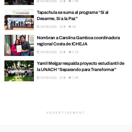
06/08/2026
0
1.9K
Tapachula se suma al programa “Sí al
Desarme, Sí a la Paz”
06/08/2026
0
2K
Nombran a Carolina Gamboa coordinadora
regional Costa de ICHEJA
05/08/2026
0
2.1K
Yamil Melgar respalda proyecto estudiantil de
la UNACH “Separando para Transformar”
05/08/2026
0
1.9K
ADVERTISEMENT