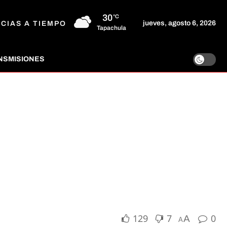
30
°C
jueves, agosto 6, 2026
ICIAS A TIEMPO
Tapachula
NSMISIONES
129
7
0
A
A