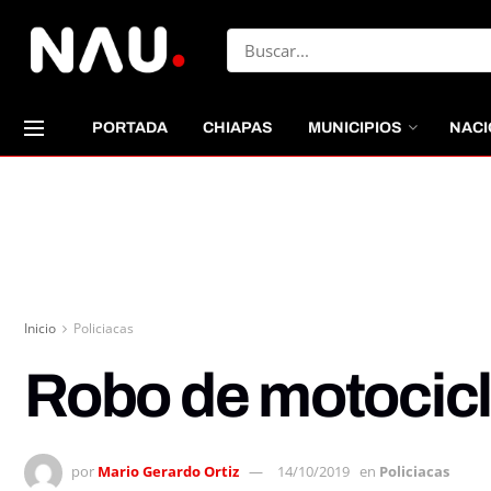
PORTADA
CHIAPAS
MUNICIPIOS
NACI
Inicio
Policiacas
Robo de motocicl
por
Mario Gerardo Ortiz
14/10/2019
en
Policiacas