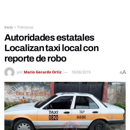
Inicio
Policiacas
Autoridades estatales
Localizan taxi local con
reporte de robo
A
por
Mario Gerardo Ortiz
18/06/2019
A