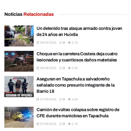
Noticias
Relacionadas
Un detenido tras ataque armado contra joven
de 24 años en Huixtla
08/08/2026
0
2.1K
Choque en la carretera Costera deja cuatro
lesionados y cuantiosos daños materiales
08/08/2026
0
2.3K
Aseguran en Tapachula a salvadoreño
señalado como presunto integrante de la
Barrio 18
07/08/2026
0
3.6K
Camión de volteo colapsa sobre registro de
CFE durante maniobras en Tapachula
07/08/2026
0
2.1K