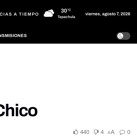
30
°C
viernes, agosto 7, 2026
CIAS A TIEMPO
Tapachula
NSMISIONES
 Chico
440
4
0
A
A