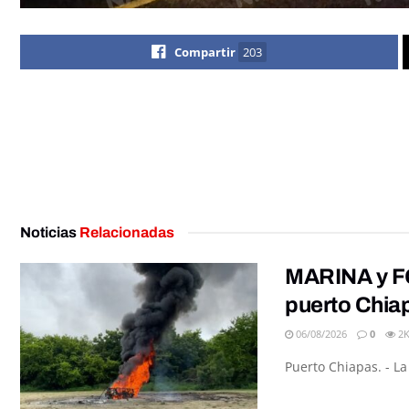
Compartir
203
Noticias
Relacionadas
MARINA y FG
puerto Chia
06/08/2026
0
2
Puerto Chiapas. - L