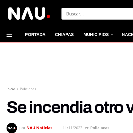
PORTADA
CHIAPAS
MUNICIPIOS
NACI
Inicio
Policiacas
Se incendia otro 
por
NAU Noticias
11/11/2023
en
Policiacas