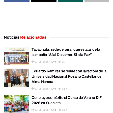
Noticias
Relacionadas
Tapachula, sede del arranque estatal de la
campaña “Sí al Desarme, Sí a la Paz”
07/08/2026
0
2K
Eduardo Ramírez se reúne con la rectora de la
Universidad Nacional Rosario Castellanos,
Alma Herrera
07/08/2026
0
1.9K
Concluye con éxito el Curso de Verano DIF
2026 en Suchiate
07/08/2026
0
1.9K