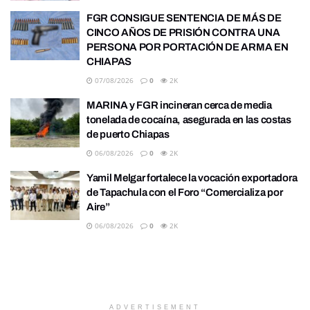
FGR CONSIGUE SENTENCIA DE MÁS DE
CINCO AÑOS DE PRISIÓN CONTRA UNA
PERSONA POR PORTACIÓN DE ARMA EN
CHIAPAS
07/08/2026
0
2K
MARINA y FGR incineran cerca de media
tonelada de cocaína, asegurada en las costas
de puerto Chiapas
06/08/2026
0
2K
Yamil Melgar fortalece la vocación exportadora
de Tapachula con el Foro “Comercializa por
Aire”
06/08/2026
0
2K
ADVERTISEMENT