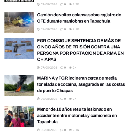
07/08/2026
0
3.2K
Camión de volteo colapsa sobre registro de
CFE durante maniobras en Tapachula
07/08/2026
0
2.1K
FGR CONSIGUE SENTENCIA DE MÁS DE
CINCO AÑOS DE PRISIÓN CONTRA UNA
PERSONA POR PORTACIÓN DE ARMA EN
CHIAPAS
07/08/2026
0
2K
MARINA y FGR incineran cerca de media
tonelada de cocaína, asegurada en las costas
de puerto Chiapas
06/08/2026
0
2K
Menor de 10 años resulta lesionado en
accidente entre motoneta y camioneta en
Tapachula
06/08/2026
0
2.1K