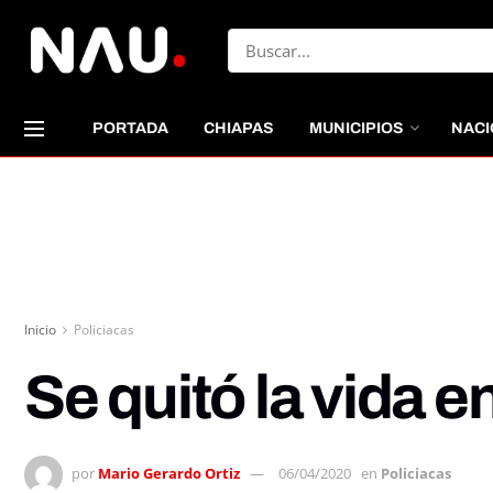
PORTADA
CHIAPAS
MUNICIPIOS
NACI
Inicio
Policiacas
Se quitó la vida e
por
Mario Gerardo Ortiz
06/04/2020
en
Policiacas