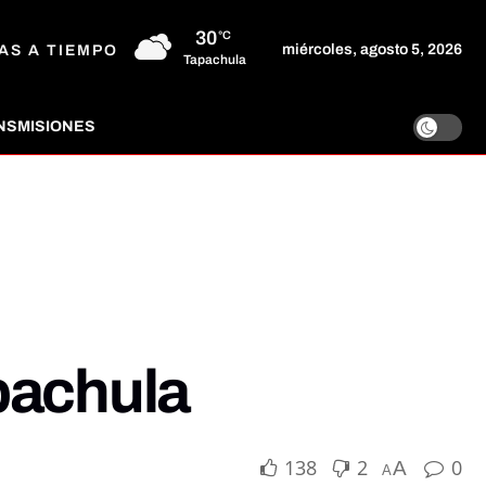
30
°C
miércoles, agosto 5, 2026
AS A TIEMPO
Tapachula
NSMISIONES
apachula
138
2
0
A
A