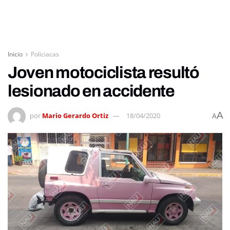
Inicio
Policiacas
Joven motociclista resultó
lesionado en accidente
A
por
Mario Gerardo Ortiz
18/04/2020
A