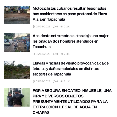
Motociclistas cubanos resultan lesionados
tras accidentarse en paso peatonal de Plaza
Alaïa en Tapachula
05/08/2026
0
2.2K
Accidente entre motocicletas deja una mujer
lesionada y dos hombres atendidos en
Tapachula
05/08/2026
0
2.3K
Lluvias y rachas de viento provocan caída de
árboles y daños materiales en distintos
sectores de Tapachula
05/08/2026
0
2.1K
FGR ASEGURA EN CATEO INMUEBLE, UNA
PIPA Y DIVERSOS OBJETOS
PRESUNTAMENTE UTILIZADOS PARA LA
EXTRACCIÓN ILEGAL DE AGUA EN
CHIAPAS