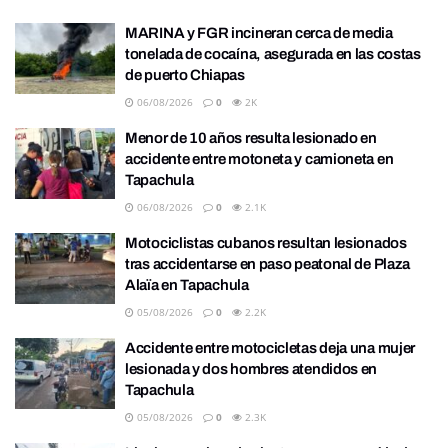
MARINA y FGR incineran cerca de media
tonelada de cocaína, asegurada en las costas
de puerto Chiapas
06/08/2026
0
2K
Menor de 10 años resulta lesionado en
accidente entre motoneta y camioneta en
Tapachula
06/08/2026
0
2.1K
Motociclistas cubanos resultan lesionados
tras accidentarse en paso peatonal de Plaza
Alaïa en Tapachula
05/08/2026
0
2.2K
Accidente entre motocicletas deja una mujer
lesionada y dos hombres atendidos en
Tapachula
05/08/2026
0
2.3K