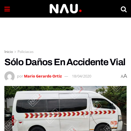
Inicio
Policiacas
Sólo Daños En Accidente Vial
A
por
Mario Gerardo Ortiz
18/04/2020
A