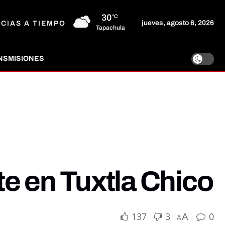
30
°C
jueves, agosto 6, 2026
ICIAS A TIEMPO
Tapachula
NSMISIONES
e en Tuxtla Chico
137
3
0
A
A