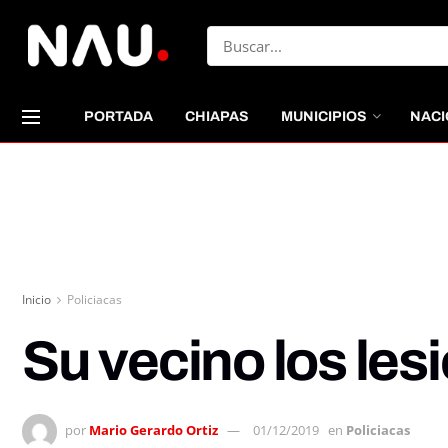
PORTADA
CHIAPAS
MUNICIPIOS
NACI
Inicio
Policiacas
Su vecino los les
por
Mario Gerardo Ortiz
01/12/2019
en
Policiacas