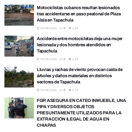
Motociclistas cubanos resultan lesionados
tras accidentarse en paso peatonal de Plaza
Alaïa en Tapachula
05/08/2026
0
2.2K
Accidente entre motocicletas deja una mujer
lesionada y dos hombres atendidos en
Tapachula
05/08/2026
0
2.2K
Lluvias y rachas de viento provocan caída de
árboles y daños materiales en distintos
sectores de Tapachula
05/08/2026
0
2.1K
FGR ASEGURA EN CATEO INMUEBLE, UNA
PIPA Y DIVERSOS OBJETOS
PRESUNTAMENTE UTILIZADOS PARA LA
EXTRACCIÓN ILEGAL DE AGUA EN
CHIAPAS