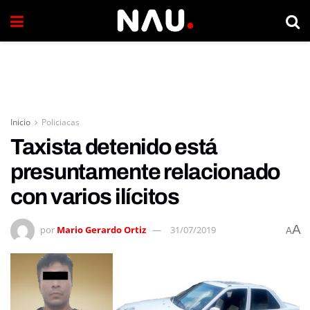
Inicio
Policiacas
Taxista detenido está
presuntamente relacionado
con varios ilícitos
A
por
Mario Gerardo Ortiz
31/07/2019
A