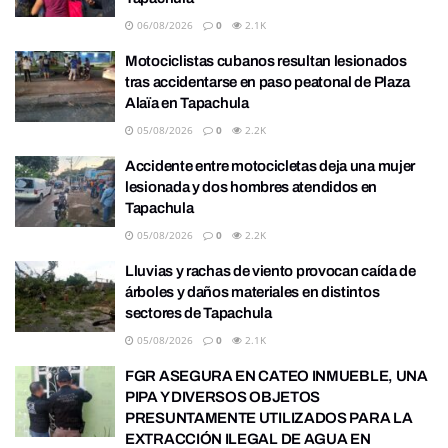
06/08/2026
0
2.1K
Motociclistas cubanos resultan lesionados
tras accidentarse en paso peatonal de Plaza
Alaïa en Tapachula
05/08/2026
0
2.2K
Accidente entre motocicletas deja una mujer
lesionada y dos hombres atendidos en
Tapachula
05/08/2026
0
2.2K
Lluvias y rachas de viento provocan caída de
árboles y daños materiales en distintos
sectores de Tapachula
05/08/2026
0
2.1K
FGR ASEGURA EN CATEO INMUEBLE, UNA
PIPA Y DIVERSOS OBJETOS
PRESUNTAMENTE UTILIZADOS PARA LA
EXTRACCIÓN ILEGAL DE AGUA EN