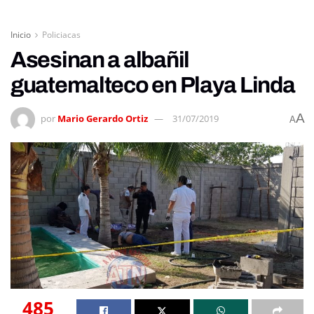
Inicio
Policiacas
Asesinan a albañil
guatemalteco en Playa Linda
A
por
Mario Gerardo Ortiz
31/07/2019
A
485