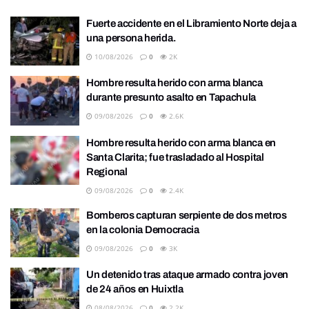
Fuerte accidente en el Libramiento Norte deja a
una persona herida.
10/08/2026
0
2K
Hombre resulta herido con arma blanca
durante presunto asalto en Tapachula
09/08/2026
0
2.6K
Hombre resulta herido con arma blanca en
Santa Clarita; fue trasladado al Hospital
Regional
09/08/2026
0
2.4K
Bomberos capturan serpiente de dos metros
en la colonia Democracia
09/08/2026
0
3K
Un detenido tras ataque armado contra joven
de 24 años en Huixtla
08/08/2026
0
2.2K