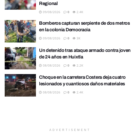
Regional
09/08/2026
0
2.4K
Bomberos capturan serpiente de dos metros
en la colonia Democracia
09/08/2026
0
3K
Un detenido tras ataque armado contra joven
de 24 años en Huixtla
08/08/2026
0
2.2K
Choque en la carretera Costera deja cuatro
lesionados y cuantiosos daños materiales
08/08/2026
0
2.4K
ADVERTISEMENT