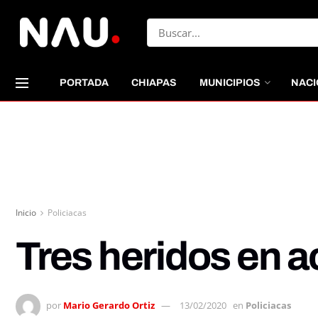
PORTADA
CHIAPAS
MUNICIPIOS
NACI
Inicio
Policiacas
Tres heridos en a
por
Mario Gerardo Ortiz
13/02/2020
en
Policiacas