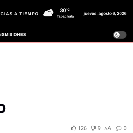
30
°C
jueves, agosto 6, 2026
ICIAS A TIEMPO
Tapachula
NSMISIONES
o
126
9
0
A
A