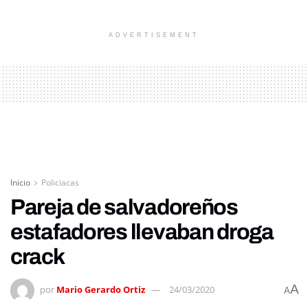
ADVERTISEMENT
Inicio
Policiacas
Pareja de salvadoreños
estafadores llevaban droga
crack
A
por
Mario Gerardo Ortiz
24/03/2020
A