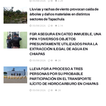
05/08/2026
0
2.2K
Lluvias y rachas de viento provocan caída de
árboles y daños materiales en distintos
sectores de Tapachula
05/08/2026
0
2.1K
FGR ASEGURA EN CATEO INMUEBLE, UNA
PIPA Y DIVERSOS OBJETOS
PRESUNTAMENTE UTILIZADOS PARA LA
EXTRACCIÓN ILEGAL DE AGUA EN
CHIAPAS
05/08/2026
0
2K
LLEVA FGR A PROCESO A TRES
PERSONAS POR SU PROBABLE
PARTICIPACIÓN EN EL TRANSPORTE
ILÍCITO DE HIDROCARBURO EN CHIAPAS
05/08/2026
0
2K