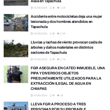
Alaïa en Tapachula
05/08/2026
0
2.2K
Accidente entre motocicletas deja una mujer
lesionada y dos hombres atendidos en
Tapachula
05/08/2026
0
2.2K
Lluvias y rachas de viento provocan caída de
árboles y daños materiales en distintos
sectores de Tapachula
05/08/2026
0
2.1K
FGR ASEGURA EN CATEO INMUEBLE, UNA
PIPA Y DIVERSOS OBJETOS
PRESUNTAMENTE UTILIZADOS PARA LA
EXTRACCIÓN ILEGAL DE AGUA EN
CHIAPAS
05/08/2026
0
2K
LLEVA FGR A PROCESO A TRES
PERSONAS POR SU PROBABLE