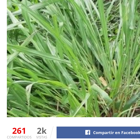
261
2k
Compartir en Faceboo
COMPARTIDOS
VISTAS