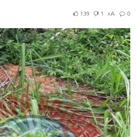
139
1
0
A
A