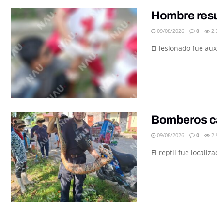
Hombre resul
09/08/2026
0
2.
El lesionado fue au
Bomberos ca
09/08/2026
0
2.
El reptil fue locali