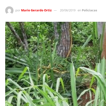
por
Mario Gerardo Ortiz
20/06/2019
en
Policiacas