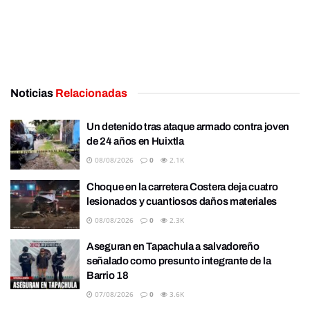
Noticias
Relacionadas
Un detenido tras ataque armado contra joven
de 24 años en Huixtla
08/08/2026
0
2.1K
Choque en la carretera Costera deja cuatro
lesionados y cuantiosos daños materiales
08/08/2026
0
2.3K
Aseguran en Tapachula a salvadoreño
señalado como presunto integrante de la
Barrio 18
07/08/2026
0
3.6K