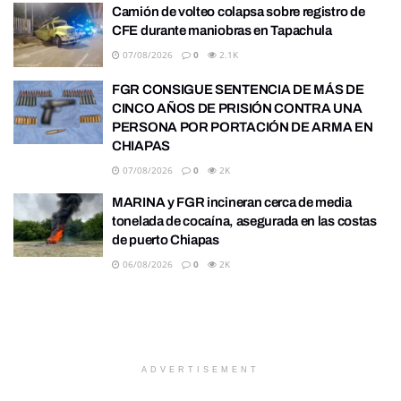
Camión de volteo colapsa sobre registro de
CFE durante maniobras en Tapachula
07/08/2026
0
2.1K
FGR CONSIGUE SENTENCIA DE MÁS DE
CINCO AÑOS DE PRISIÓN CONTRA UNA
PERSONA POR PORTACIÓN DE ARMA EN
CHIAPAS
07/08/2026
0
2K
MARINA y FGR incineran cerca de media
tonelada de cocaína, asegurada en las costas
de puerto Chiapas
06/08/2026
0
2K
ADVERTISEMENT