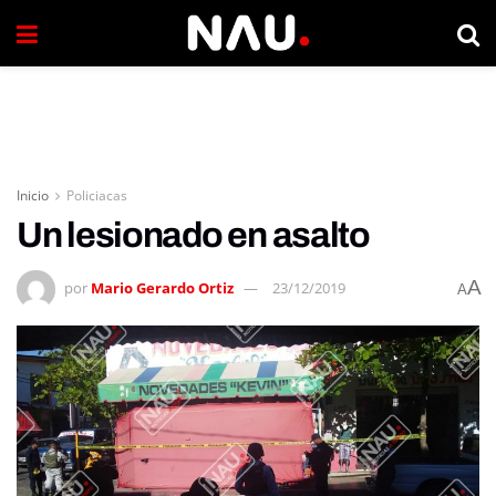
Inicio
Policiacas
Un lesionado en asalto
A
por
Mario Gerardo Ortiz
23/12/2019
A