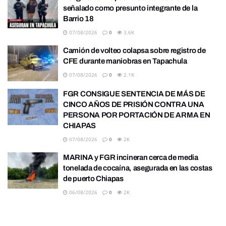
señalado como presunto integrante de la
Barrio 18
07/08/2026
0
3.6K
Camión de volteo colapsa sobre registro de
CFE durante maniobras en Tapachula
07/08/2026
0
2.1K
FGR CONSIGUE SENTENCIA DE MÁS DE
CINCO AÑOS DE PRISIÓN CONTRA UNA
PERSONA POR PORTACIÓN DE ARMA EN
CHIAPAS
07/08/2026
0
2K
MARINA y FGR incineran cerca de media
tonelada de cocaína, asegurada en las costas
de puerto Chiapas
06/08/2026
0
2K