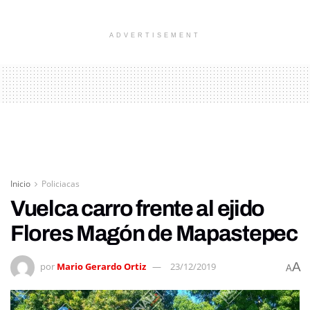
ADVERTISEMENT
Inicio
Policiacas
Vuelca carro frente al ejido
Flores Magón de Mapastepec
A
por
Mario Gerardo Ortiz
23/12/2019
A