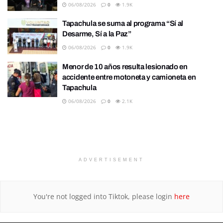
06/08/2026
0
1.9K
Tapachula se suma al programa “Sí al
Desarme, Sí a la Paz”
06/08/2026
0
1.9K
Menor de 10 años resulta lesionado en
accidente entre motoneta y camioneta en
Tapachula
06/08/2026
0
2.1K
ADVERTISEMENT
You're not logged into Tiktok, please login
here