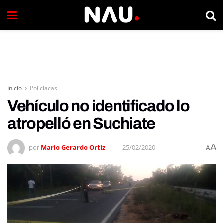
Inicio
Policiacas
Vehículo no identificado lo
atropelló en Suchiate
A
por
Mario Gerardo Ortiz
25/02/2020
A