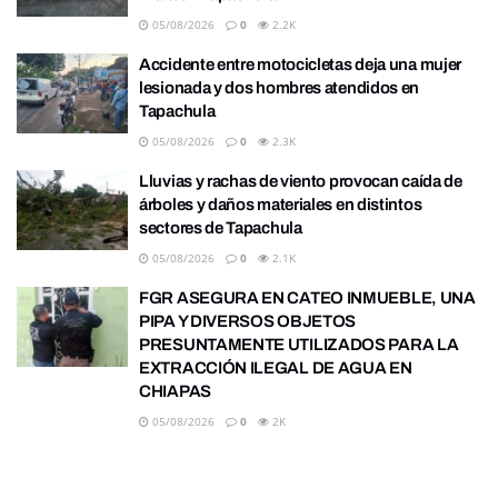
05/08/2026
0
2.2K
Accidente entre motocicletas deja una mujer
lesionada y dos hombres atendidos en
Tapachula
05/08/2026
0
2.3K
Lluvias y rachas de viento provocan caída de
árboles y daños materiales en distintos
sectores de Tapachula
05/08/2026
0
2.1K
FGR ASEGURA EN CATEO INMUEBLE, UNA
PIPA Y DIVERSOS OBJETOS
PRESUNTAMENTE UTILIZADOS PARA LA
EXTRACCIÓN ILEGAL DE AGUA EN
CHIAPAS
05/08/2026
0
2K