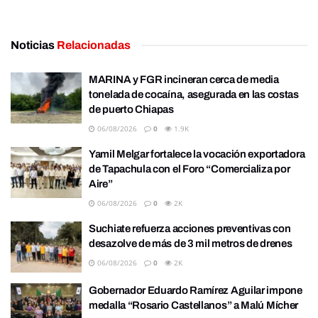
Noticias
Relacionadas
MARINA y FGR incineran cerca de media
tonelada de cocaína, asegurada en las costas
de puerto Chiapas
06/08/2026
0
1.9K
Yamil Melgar fortalece la vocación exportadora
de Tapachula con el Foro “Comercializa por
Aire”
06/08/2026
0
2K
Suchiate refuerza acciones preventivas con
desazolve de más de 3 mil metros de drenes
06/08/2026
0
2K
Gobernador Eduardo Ramírez Aguilar impone
medalla “Rosario Castellanos” a Malú Mícher