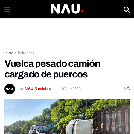
Inicio
Policiacas
Vuelca pesado camión
cargado de puercos
A
por
NAU Noticias
10/11/2023
A