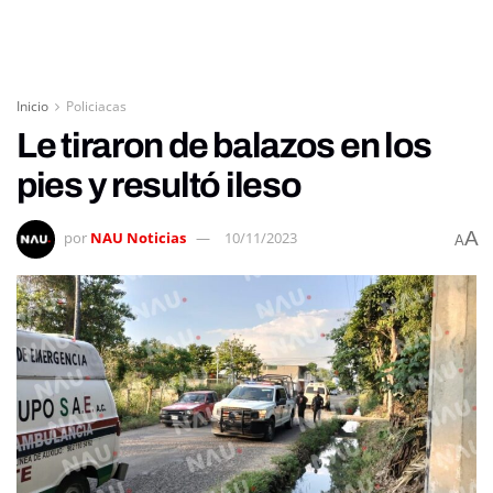
Inicio
Policiacas
Le tiraron de balazos en los
pies y resultó ileso
A
por
NAU Noticias
10/11/2023
A