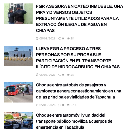
FGR ASEGURA EN CATEO INMUEBLE, UNA
PIPA Y DIVERSOS OBJETOS
PRESUNTAMENTE UTILIZADOS PARA LA
EXTRACCIÓN ILEGAL DE AGUA EN
CHIAPAS
05/08/2026
0
2K
LLEVA FGR A PROCESO A TRES
PERSONAS POR SU PROBABLE
PARTICIPACIÓN EN EL TRANSPORTE
ILÍCITO DE HIDROCARBURO EN CHIAPAS
05/08/2026
0
2K
Choque entre autobús de pasajeros y
camioneta genera congestionamiento en una
de las principales vialidades de Tapachula
05/08/2026
0
2.1K
Choque entre automóvil y unidad del
transporte público moviliza a cuerpos de
emergencia en Tapachula