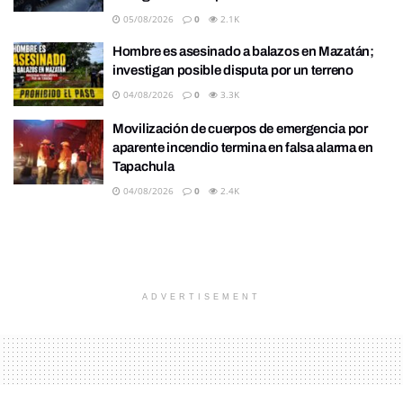
05/08/2026
0
2.1K
Hombre es asesinado a balazos en Mazatán;
investigan posible disputa por un terreno
04/08/2026
0
3.3K
Movilización de cuerpos de emergencia por
aparente incendio termina en falsa alarma en
Tapachula
04/08/2026
0
2.4K
ADVERTISEMENT