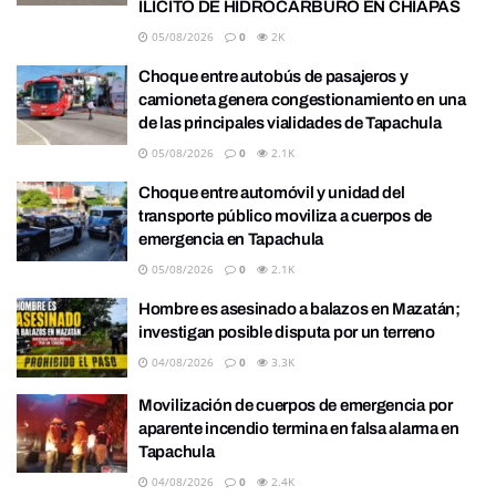
ILÍCITO DE HIDROCARBURO EN CHIAPAS
05/08/2026
0
2K
Choque entre autobús de pasajeros y
camioneta genera congestionamiento en una
de las principales vialidades de Tapachula
05/08/2026
0
2.1K
Choque entre automóvil y unidad del
transporte público moviliza a cuerpos de
emergencia en Tapachula
05/08/2026
0
2.1K
Hombre es asesinado a balazos en Mazatán;
investigan posible disputa por un terreno
04/08/2026
0
3.3K
Movilización de cuerpos de emergencia por
aparente incendio termina en falsa alarma en
Tapachula
04/08/2026
0
2.4K