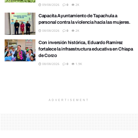
09/08/2026
0
2K
Capacita Ayuntamiento de Tapachula a
personal contra la violencia hacia las mujeres.
08/08/2026
0
2K
Con inversión histórica, Eduardo Ramírez
fortalece la infraestructura educativa en Chiapa
de Corzo
08/08/2026
0
1.9K
ADVERTISEMENT