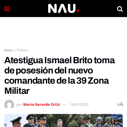
Inicio
Politica
Atestigua Ismael Brito toma
de posesión del nuevo
comandante de la 39 Zona
Militar
A
por
Mario Gerardo Ortiz
16/01/2020
A