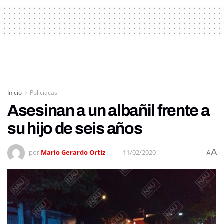
Inicio
Policiacas
Asesinan a un albañil frente a
su hijo de seis años
A
por
Mario Gerardo Ortiz
11/02/2020
A