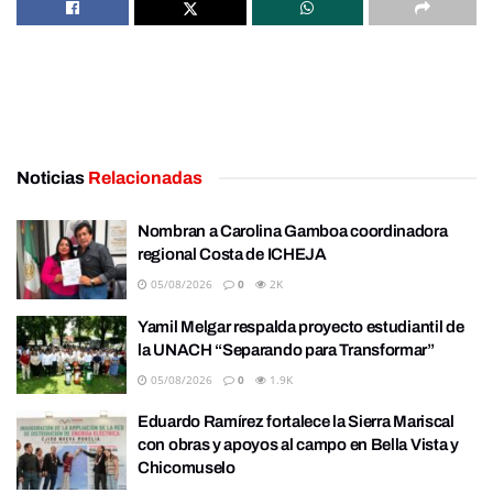
Noticias
Relacionadas
Nombran a Carolina Gamboa coordinadora
regional Costa de ICHEJA
05/08/2026
0
2K
Yamil Melgar respalda proyecto estudiantil de
la UNACH “Separando para Transformar”
05/08/2026
0
1.9K
Eduardo Ramírez fortalece la Sierra Mariscal
con obras y apoyos al campo en Bella Vista y
Chicomuselo