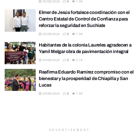
05/08/2026
0
1.9K
Elmer de Jesús fortalece coordinación con el
Centro Estatal de Control de Confianza para
reforzar la seguridad en Suchiate
05/08/2026
0
1.9K
Habitantes de la colonia Laureles agradecen a
Yamil Melgar obra de pavimentación integral
04/08/2026
0
2.1K
Reafirma Eduardo Ramírez compromiso con el
bienestar y la prosperidad de Chiapilla y San
Lucas
04/08/2026
0
1.9K
ADVERTISEMENT