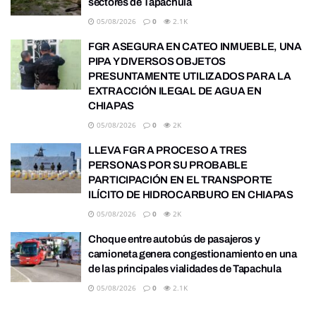
sectores de Tapachula
05/08/2026
0
2.1K
FGR ASEGURA EN CATEO INMUEBLE, UNA
PIPA Y DIVERSOS OBJETOS
PRESUNTAMENTE UTILIZADOS PARA LA
EXTRACCIÓN ILEGAL DE AGUA EN
CHIAPAS
05/08/2026
0
2K
LLEVA FGR A PROCESO A TRES
PERSONAS POR SU PROBABLE
PARTICIPACIÓN EN EL TRANSPORTE
ILÍCITO DE HIDROCARBURO EN CHIAPAS
05/08/2026
0
2K
Choque entre autobús de pasajeros y
camioneta genera congestionamiento en una
de las principales vialidades de Tapachula
05/08/2026
0
2.1K