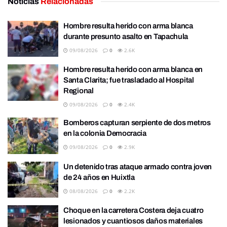
Noticias
Relacionadas
Hombre resulta herido con arma blanca
durante presunto asalto en Tapachula
09/08/2026
0
2.6K
Hombre resulta herido con arma blanca en
Santa Clarita; fue trasladado al Hospital
Regional
09/08/2026
0
2.4K
Bomberos capturan serpiente de dos metros
en la colonia Democracia
09/08/2026
0
2.9K
Un detenido tras ataque armado contra joven
de 24 años en Huixtla
08/08/2026
0
2.2K
Choque en la carretera Costera deja cuatro
lesionados y cuantiosos daños materiales