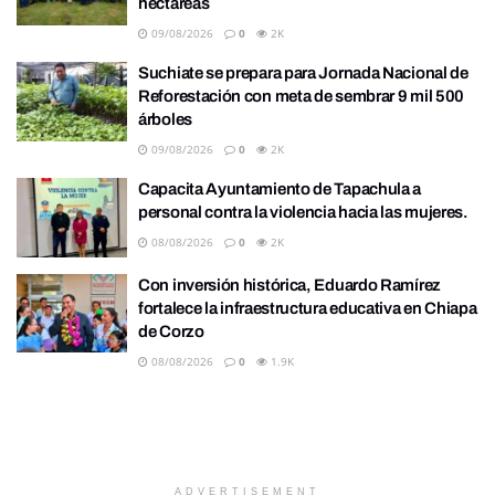
hectáreas
09/08/2026
0
2K
Suchiate se prepara para Jornada Nacional de
Reforestación con meta de sembrar 9 mil 500
árboles
09/08/2026
0
2K
Capacita Ayuntamiento de Tapachula a
personal contra la violencia hacia las mujeres.
08/08/2026
0
2K
Con inversión histórica, Eduardo Ramírez
fortalece la infraestructura educativa en Chiapa
de Corzo
08/08/2026
0
1.9K
ADVERTISEMENT