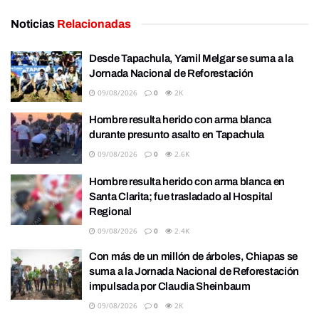
Noticias
Relacionadas
Desde Tapachula, Yamil Melgar se suma a la
Jornada Nacional de Reforestación
09/08/2026
0
2K
Hombre resulta herido con arma blanca
durante presunto asalto en Tapachula
09/08/2026
0
2.6K
Hombre resulta herido con arma blanca en
Santa Clarita; fue trasladado al Hospital
Regional
09/08/2026
0
2.4K
Con más de un millón de árboles, Chiapas se
suma a la Jornada Nacional de Reforestación
impulsada por Claudia Sheinbaum
09/08/2026
0
2K