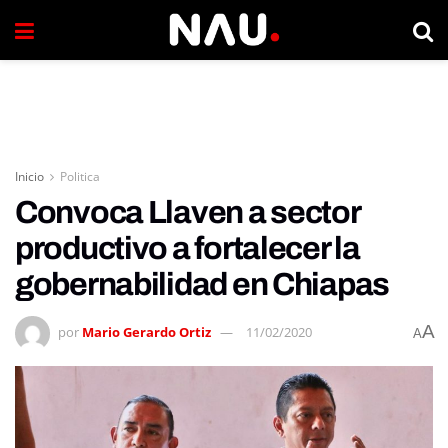
Inicio
Politica
Convoca Llaven a sector
productivo a fortalecer la
gobernabilidad en Chiapas
A
por
Mario Gerardo Ortiz
11/02/2020
A