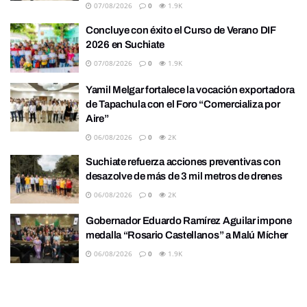
07/08/2026
0
1.9K
Concluye con éxito el Curso de Verano DIF
2026 en Suchiate
07/08/2026
0
1.9K
Yamil Melgar fortalece la vocación exportadora
de Tapachula con el Foro “Comercializa por
Aire”
06/08/2026
0
2K
Suchiate refuerza acciones preventivas con
desazolve de más de 3 mil metros de drenes
06/08/2026
0
2K
Gobernador Eduardo Ramírez Aguilar impone
medalla “Rosario Castellanos” a Malú Mícher
06/08/2026
0
1.9K