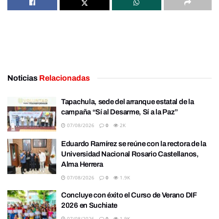
Noticias
Relacionadas
Tapachula, sede del arranque estatal de la
campaña “Sí al Desarme, Sí a la Paz”
07/08/2026
0
2K
Eduardo Ramírez se reúne con la rectora de la
Universidad Nacional Rosario Castellanos,
Alma Herrera
07/08/2026
0
1.9K
Concluye con éxito el Curso de Verano DIF
2026 en Suchiate
07/08/2026
0
1.9K