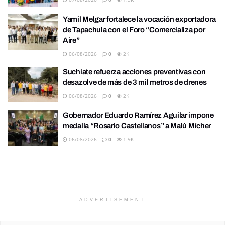
Yamil Melgar fortalece la vocación exportadora
de Tapachula con el Foro “Comercializa por
Aire”
06/08/2026
0
2K
Suchiate refuerza acciones preventivas con
desazolve de más de 3 mil metros de drenes
06/08/2026
0
2K
Gobernador Eduardo Ramírez Aguilar impone
medalla “Rosario Castellanos” a Malú Mícher
06/08/2026
0
1.9K
ADVERTISEMENT