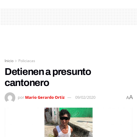
Inicio
Policiacas
Detienen a presunto
cantonero
A
por
Mario Gerardo Ortiz
09/02/2020
A