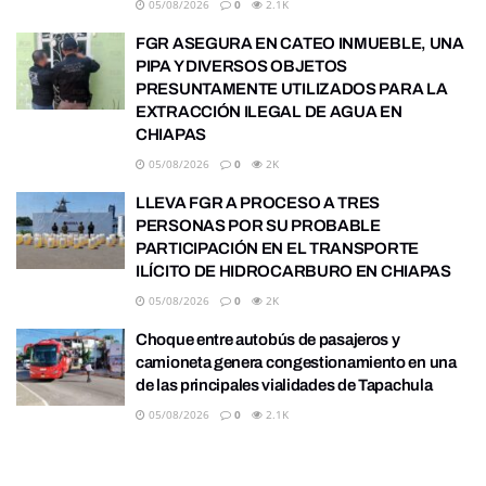
05/08/2026
0
2.1K
FGR ASEGURA EN CATEO INMUEBLE, UNA
PIPA Y DIVERSOS OBJETOS
PRESUNTAMENTE UTILIZADOS PARA LA
EXTRACCIÓN ILEGAL DE AGUA EN
CHIAPAS
05/08/2026
0
2K
LLEVA FGR A PROCESO A TRES
PERSONAS POR SU PROBABLE
PARTICIPACIÓN EN EL TRANSPORTE
ILÍCITO DE HIDROCARBURO EN CHIAPAS
05/08/2026
0
2K
Choque entre autobús de pasajeros y
camioneta genera congestionamiento en una
de las principales vialidades de Tapachula
05/08/2026
0
2.1K