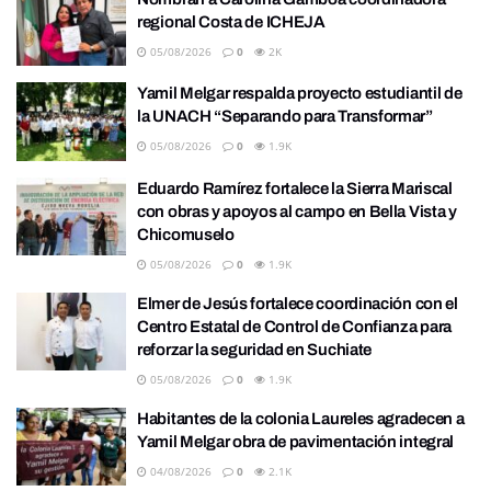
regional Costa de ICHEJA
05/08/2026
0
2K
Yamil Melgar respalda proyecto estudiantil de
la UNACH “Separando para Transformar”
05/08/2026
0
1.9K
Eduardo Ramírez fortalece la Sierra Mariscal
con obras y apoyos al campo en Bella Vista y
Chicomuselo
05/08/2026
0
1.9K
Elmer de Jesús fortalece coordinación con el
Centro Estatal de Control de Confianza para
reforzar la seguridad en Suchiate
05/08/2026
0
1.9K
Habitantes de la colonia Laureles agradecen a
Yamil Melgar obra de pavimentación integral
04/08/2026
0
2.1K