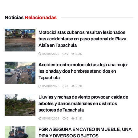
Noticias
Relacionadas
Motociclistas cubanos resultan lesionados
tras accidentarse en paso peatonal de Plaza
Alaïa en Tapachula
05/08/2026
0
2.2K
Accidente entre motocicletas deja una mujer
lesionada y dos hombres atendidos en
Tapachula
05/08/2026
0
2.2K
Lluvias y rachas de viento provocan caída de
árboles y daños materiales en distintos
sectores de Tapachula
05/08/2026
0
2.1K
FGR ASEGURA EN CATEO INMUEBLE, UNA
PIPA Y DIVERSOS OBJETOS