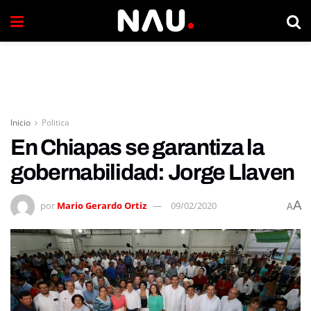
Inicio
Politica
En Chiapas se garantiza la
gobernabilidad: Jorge Llaven
A
por
Mario Gerardo Ortiz
09/02/2020
A