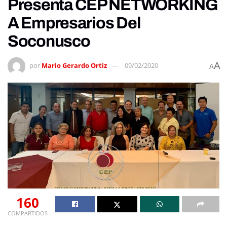
Presenta CEP NETWORKING
A Empresarios Del
Soconusco
A
por
Mario Gerardo Ortiz
09/02/2020
A
160
COMPARTIDOS