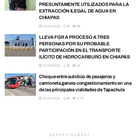
PRESUNTAMENTE UTILIZADOS PARA LA
EXTRACCIÓN ILEGAL DE AGUA EN
CHIAPAS
05/08/2026
0
2K
LLEVA FGR A PROCESO A TRES
PERSONAS POR SU PROBABLE
PARTICIPACIÓN EN EL TRANSPORTE
ILÍCITO DE HIDROCARBURO EN CHIAPAS
05/08/2026
0
2K
Choque entre autobús de pasajeros y
camioneta genera congestionamiento en una
de las principales vialidades de Tapachula
05/08/2026
0
2.1K
ADVERTISEMENT