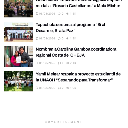
medalla “Rosario Castellanos” a Malú Mícher
06/08/2026
0
1.9K
Tapachula se suma al programa “Sí al
Desarme, Sí a la Paz”
06/08/2026
0
1.9K
Nombran a Carolina Gamboa coordinadora
regional Costa de ICHEJA
05/08/2026
0
2.1K
Yamil Melgar respalda proyecto estudiantil de
la UNACH “Separando para Transformar”
05/08/2026
0
1.9K
ADVERTISEMENT