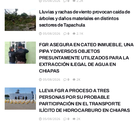
05/08/2026
0
2.2K
Lluvias y rachas de viento provocan caída de
árboles y daños materiales en distintos
sectores de Tapachula
05/08/2026
0
2.1K
FGR ASEGURA EN CATEO INMUEBLE, UNA
PIPA Y DIVERSOS OBJETOS
PRESUNTAMENTE UTILIZADOS PARA LA
EXTRACCIÓN ILEGAL DE AGUA EN
CHIAPAS
05/08/2026
0
2K
LLEVA FGR A PROCESO A TRES
PERSONAS POR SU PROBABLE
PARTICIPACIÓN EN EL TRANSPORTE
ILÍCITO DE HIDROCARBURO EN CHIAPAS
05/08/2026
0
2K