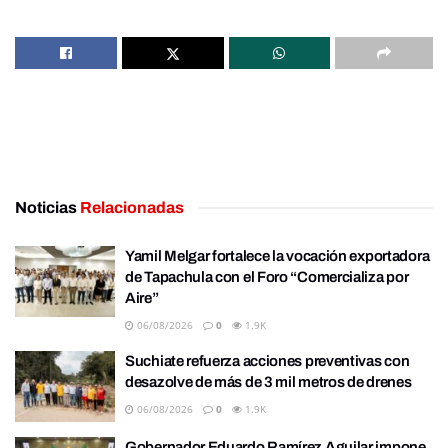
Noticias
Relacionadas
Yamil Melgar fortalece la vocación exportadora
de Tapachula con el Foro “Comercializa por
Aire”
06/08/2026
0
1.9K
Suchiate refuerza acciones preventivas con
desazolve de más de 3 mil metros de drenes
06/08/2026
0
1.9K
Gobernador Eduardo Ramírez Aguilar impone