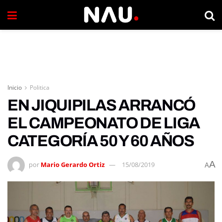
Inicio
Politica
EN JIQUIPILAS ARRANCÓ
EL CAMPEONATO DE LIGA
CATEGORÍA 50 Y 60 AÑOS
A
por
Mario Gerardo Ortiz
15/08/2019
A