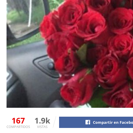
167
1.9k
Compartir en Faceb
COMPARTIDOS
VISTAS