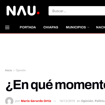
PORTADA
CHIAPAS
MUNICIPIOS
NACI
Inicio
Opinión
¿En qué moment
por
Mario Gerardo Ortiz
16/12/2019
en
Opinión
,
Politic