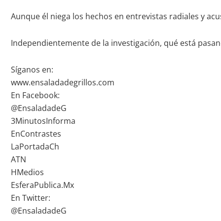
Aunque él niega los hechos en entrevistas radiales y acusa
Independientemente de la investigación, qué está pas
Síganos en:
www.ensaladadegrillos.com
En Facebook:
@EnsaladadeG
3MinutosInforma
EnContrastes
LaPortadaCh
ATN
HMedios
EsferaPublica.Mx
En Twitter:
@EnsaladadeG