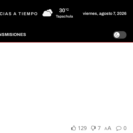
30
°C
viernes, agosto 7, 2026
CIAS A TIEMPO
Tapachula
NSMISIONES
129
7
0
A
A