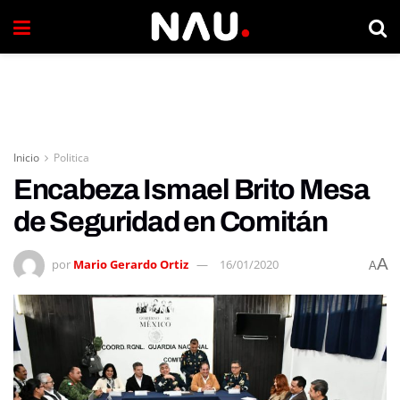
Inicio
Politica
Encabeza Ismael Brito Mesa
de Seguridad en Comitán
A
por
Mario Gerardo Ortiz
16/01/2020
A