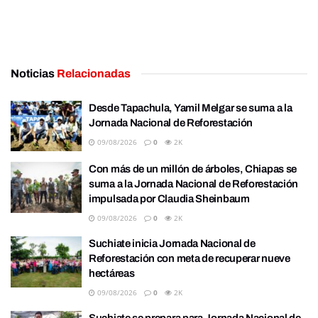
Noticias
Relacionadas
Desde Tapachula, Yamil Melgar se suma a la
Jornada Nacional de Reforestación
09/08/2026
0
2K
Con más de un millón de árboles, Chiapas se
suma a la Jornada Nacional de Reforestación
impulsada por Claudia Sheinbaum
09/08/2026
0
2K
Suchiate inicia Jornada Nacional de
Reforestación con meta de recuperar nueve
hectáreas
09/08/2026
0
2K