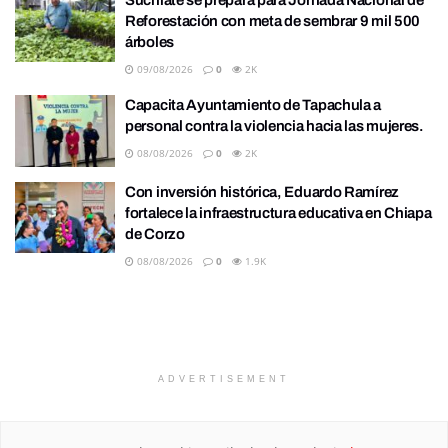
Suchiate se prepara para Jornada Nacional de
Reforestación con meta de sembrar 9 mil 500
árboles
09/08/2026
0
2K
Capacita Ayuntamiento de Tapachula a
personal contra la violencia hacia las mujeres.
08/08/2026
0
2K
Con inversión histórica, Eduardo Ramírez
fortalece la infraestructura educativa en Chiapa
de Corzo
08/08/2026
0
1.9K
ADVERTISEMENT