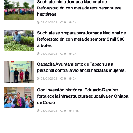
Suchiate inicia Jornada Nacional de
Reforestación con meta de recuperar nueve
hectáreas
09/08/2026
0
2K
Suchiate se prepara para Jornada Nacional de
Reforestación con meta de sembrar 9 mil 500
árboles
09/08/2026
0
2K
Capacita Ayuntamiento de Tapachula a
personal contra la violencia hacia las mujeres.
08/08/2026
0
2K
Con inversión histórica, Eduardo Ramírez
fortalece la infraestructura educativa en Chiapa
de Corzo
08/08/2026
0
1.9K