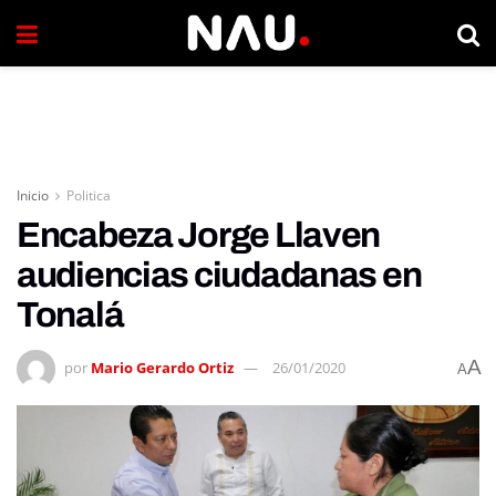
Inicio
Politica
Encabeza Jorge Llaven
audiencias ciudadanas en
Tonalá
A
por
Mario Gerardo Ortiz
26/01/2020
A