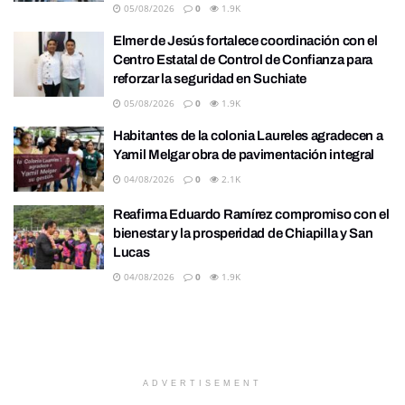
05/08/2026
0
1.9K
Elmer de Jesús fortalece coordinación con el
Centro Estatal de Control de Confianza para
reforzar la seguridad en Suchiate
05/08/2026
0
1.9K
Habitantes de la colonia Laureles agradecen a
Yamil Melgar obra de pavimentación integral
04/08/2026
0
2.1K
Reafirma Eduardo Ramírez compromiso con el
bienestar y la prosperidad de Chiapilla y San
Lucas
04/08/2026
0
1.9K
ADVERTISEMENT