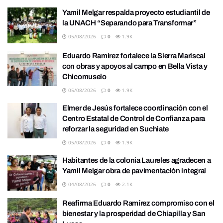
Yamil Melgar respalda proyecto estudiantil de
la UNACH “Separando para Transformar”
05/08/2026
0
1.9K
Eduardo Ramírez fortalece la Sierra Mariscal
con obras y apoyos al campo en Bella Vista y
Chicomuselo
05/08/2026
0
1.9K
Elmer de Jesús fortalece coordinación con el
Centro Estatal de Control de Confianza para
reforzar la seguridad en Suchiate
05/08/2026
0
1.9K
Habitantes de la colonia Laureles agradecen a
Yamil Melgar obra de pavimentación integral
04/08/2026
0
2.1K
Reafirma Eduardo Ramírez compromiso con el
bienestar y la prosperidad de Chiapilla y San