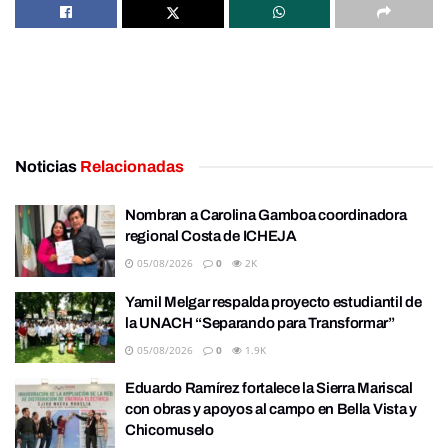
Noticias
Relacionadas
Nombran a Carolina Gamboa coordinadora
regional Costa de ICHEJA
05/08/2026
0
2K
Yamil Melgar respalda proyecto estudiantil de
la UNACH “Separando para Transformar”
05/08/2026
0
1.9K
Eduardo Ramírez fortalece la Sierra Mariscal
con obras y apoyos al campo en Bella Vista y
Chicomuselo