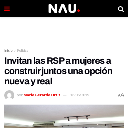
Inicio
Politica
Invitan las RSP a mujeres a
construir juntos una opción
nueva y real
A
por
Mario Gerardo Ortiz
16/06/2019
A