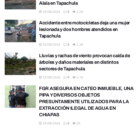
Alaïa en Tapachula
05/08/2026
0
2.2K
Accidente entre motocicletas deja una mujer
lesionada y dos hombres atendidos en
Tapachula
05/08/2026
0
2.3K
Lluvias y rachas de viento provocan caída de
árboles y daños materiales en distintos
sectores de Tapachula
05/08/2026
0
2.1K
FGR ASEGURA EN CATEO INMUEBLE, UNA
PIPA Y DIVERSOS OBJETOS
PRESUNTAMENTE UTILIZADOS PARA LA
EXTRACCIÓN ILEGAL DE AGUA EN
CHIAPAS
05/08/2026
0
2K