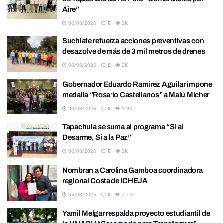
Aire”
06/08/2026
0
2K
Suchiate refuerza acciones preventivas con
desazolve de más de 3 mil metros de drenes
06/08/2026
0
2K
Gobernador Eduardo Ramírez Aguilar impone
medalla “Rosario Castellanos” a Malú Mícher
06/08/2026
0
1.9K
Tapachula se suma al programa “Sí al
Desarme, Sí a la Paz”
06/08/2026
0
2K
Nombran a Carolina Gamboa coordinadora
regional Costa de ICHEJA
05/08/2026
0
2.1K
Yamil Melgar respalda proyecto estudiantil de